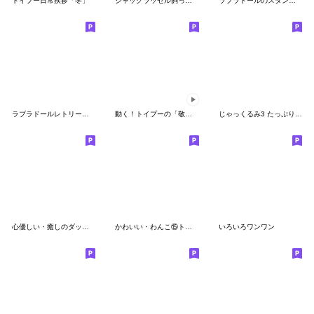
トイプー日常挨拶「冬」
ジャックラッセル飼ってらっしゃる？
ラブラドールのスタンプ 2（にゃんこと冬）
ラブラドールレトリーバー気質
動く！トイプーの「敬語」
じゃっくるみ3 たっぷり敬語編
心優しい・癒しのダックスフンド・犬 冬編
かわいい・わんこ⑮トイプードル・お祝い
いろいろワンワン