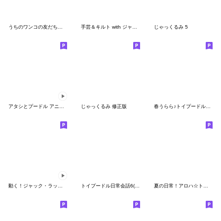
うちのワンコの友だちたち
手芸＆キルト with ジャックラッセルテリア
じゃっくるみ 5
アタシとプードル アニメーションスタンプ
じゃっくるみ 修正版
春うらら♪トイプードルらっちゃん
動く！ジャック・ラッセル・テリア
トイプードル日常会話6(基本)夏色デカ文字
夏の日常！アロハ☆トイプードル