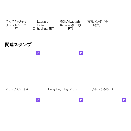
てんてん(ジャッ
Labrador
MONA(Labrador
方言パンダ（長
クラッセルテリ
Retriever
Retriever)TEN(J
崎弁）
ア)
Chihuahua JRT
RT)
関連スタンプ
ジャックだらけ 4
Every Day Dog ジャックラッセルテリア
じゃっくるみ 4