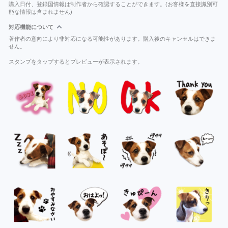
購入日付、登録国情報は制作者から確認することができます。(お客様を直接識別可
能な情報は含まれません)
対応機能について
著作者の意向により非対応になる可能性があります。購入後のキャンセルはできま
せん。
スタンプをタップするとプレビューが表示されます。