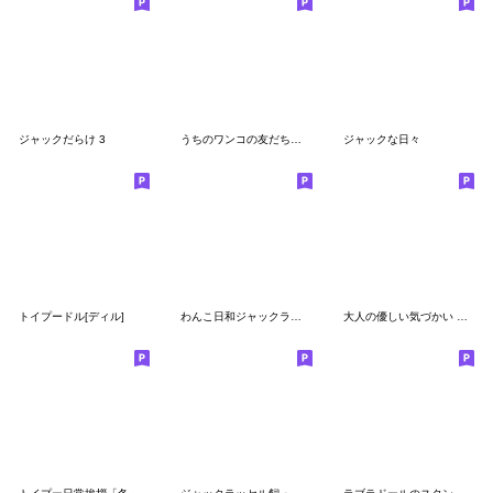
ジャックだらけ 3
うちのワンコの友だちたち 2nd
ジャックな日々
トイプードル[ディル]
わんこ日和ジャックラッセルテリア 2
大人の優しい気づかい ダックスフンド 春