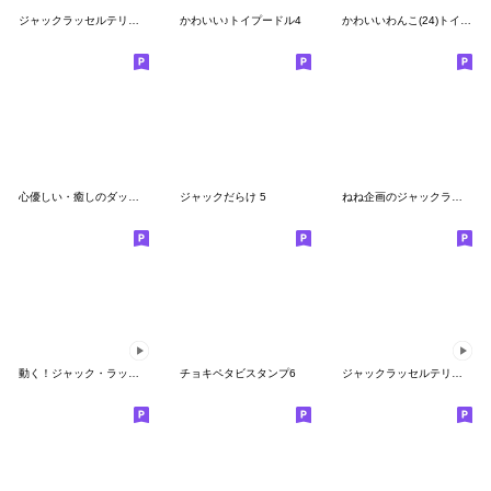
ジャックラッセルテリア＆ビーグルのビータ
かわいい♪トイプードル4
かわいいわんこ(24)トイプー❤気持ち伝える
心優しい・癒しのダックスフンド・犬 秋編
ジャックだらけ 5
ねね企画のジャックラッセル3
動く！ジャック・ラッセル・テリアⅡ
チョキペタビスタンプ6
ジャックラッセルテリア! 動くよ☆敬語編☆