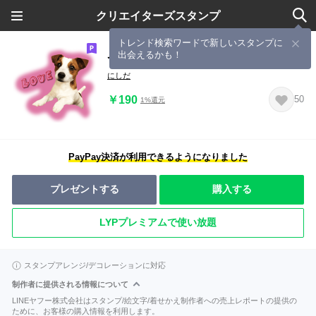
クリエイターズスタンプ
トレンド検索ワードで新しいスタンプに
出会えるかも！
てんてん(ジャックラッセルテリア)2
にしだ
￥190
50
1%還元
PayPay決済が利用できるようになりました
プレゼントする
購入する
LYPプレミアムで使い放題
スタンプアレンジ/デコレーションに対応
制作者に提供される情報について
LINEヤフー株式会社はスタンプ/絵文字/着せかえ制作者への売上レポートの提供の
ために、お客様の購入情報を利用します。