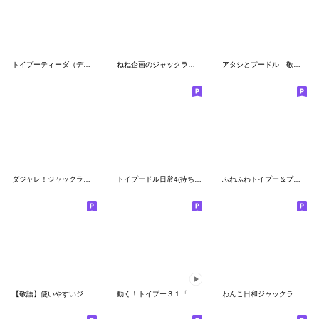
トイプーティーダ（デカ文字写真スタンプ）
ねね企画のジャックラッセル2
アタシとプードル 敬語編
ダジャレ！ジャックラッセルテリア
トイプードル日常4(待ち合わせ)デカ文字
ふわふわトイプー＆プードル 仲良し編
【敬語】使いやすいジャックラッセルテリア
動く！トイプー３１「年末年始」＆「冬」
わんこ日和ジャックラッセルテリア 8