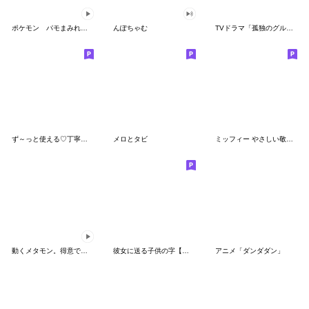
ポケモン パモまみれスタンプ
んぽちゃむ
TVドラマ「孤独のグルメ」
ず～っと使える♡丁寧な敬語お辞儀スタンプ
メロとタビ
ミッフィー やさしい敬語スタンプ
動くメタモン。得意でも苦手でもへんしん！
彼女に送る子供の字【カップル・彼氏】
アニメ「ダンダダン」