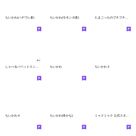
ちいかわ(ハチワレ多)
ちいかわ(モモンガ多)
たまごっちのプチプチおみせっち
しゃべるパペットスンスン
ちいかわ
ちいかわ３
ちいかわ４
ちいかわ(冬かな)
ミャクミャク 公式スタンプ第２弾