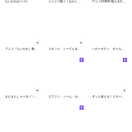
ちいかわ(ピース)
ぐりぐり動く！おかしなポケモンスタンプ
アニメ25周年!使えるONE PIECEスタンプ
アニメ『ちいかわ』動くLINEスタンプ vol.2
コダック、ノーてんきに悩み中！
ハローキティ ギャルバイブス♡
またまたしゃべるゾ！クレヨンしんちゃん
ゴブリン・ノーム・ホーン
ずっと使える！スヌーピーのグリーティング