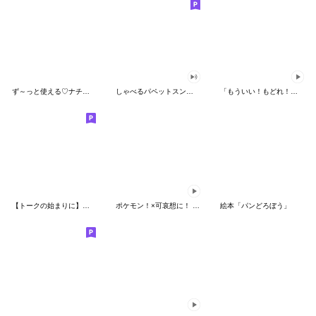
ず～っと使える♡ナチュラルガール
しゃべるパペットスンスン（HAPPY）
「もういい！もどれ！ピカチュウ！」
【トークの始まりに】ゆるカワ♪スヌーピー
ポケモン！×可哀想に！ ムチっとスタンプ
絵本「パンどろぼう」