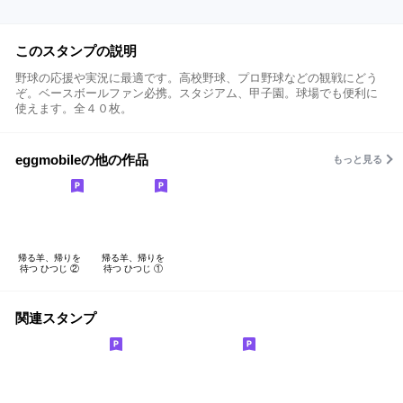
このスタンプの説明
野球の応援や実況に最適です。高校野球、プロ野球などの観戦にどう
ぞ。ベースボールファン必携。スタジアム、甲子園。球場でも便利に
使えます。全４０枚。
eggmobileの他の作品
もっと見る
帰る羊、帰りを
帰る羊、帰りを
待つ ひつじ ②
待つ ひつじ ①
関連スタンプ