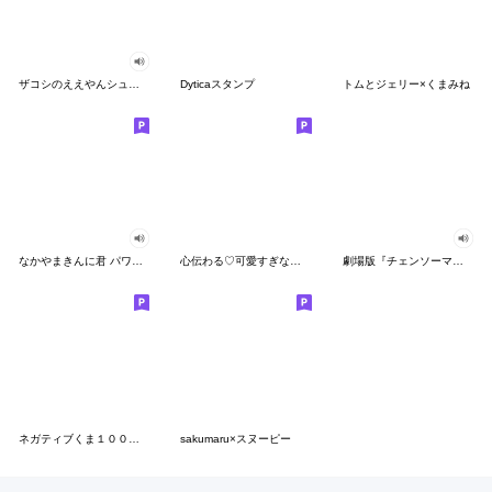
ザコシのええやんシューシュースタンプ
Dyticaスタンプ
トムとジェリー×くまみね
なかやまきんに君 パワー!!スタンプ
心伝わる♡可愛すぎない大人の長文スタンプ
劇場版『チェンソーマン レゼ篇』
ネガティブくま１００％ 憂鬱な一日
sakumaru×スヌーピー