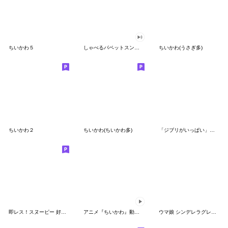
ちいかわ５
しゃべるパペットスンスン（GOOD）
ちいかわ(うさぎ多)
ちいかわ２
ちいかわ(ちいかわ多)
「ジブリがいっぱい」スタンプ
即レス！スヌーピー 好印象な長文スタンプ
アニメ『ちいかわ』動くLINEスタンプ vol.1
ウマ娘 シンデレラグレイ かんたんオグリ