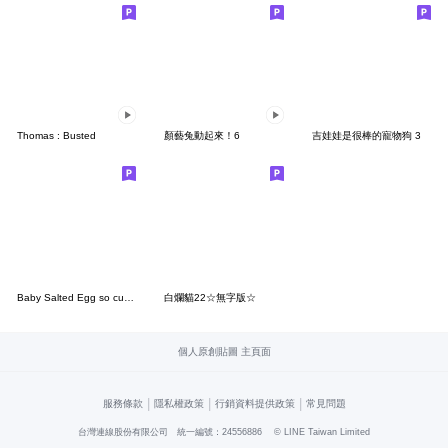
Thomas : Busted
顏藝兔動起來！6
吉娃娃是很棒的寵物狗 3
Baby Salted Egg so cute 4.
白爛貓22☆無字版☆
個人原創貼圖 主頁面
|
|
|
服務條款
隱私權政策
行銷資料提供政策
常見問題
台灣連線股份有限公司 統一編號：24556886
© LINE Taiwan Limited