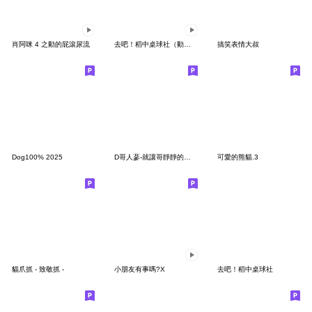
肖阿咪 4 之動的屁滾尿流
去吧！稻中桌球社（動態版）
搞笑表情大叔
Dog100% 2025
D哥人蔘-就讓哥靜靜的當個美男子~
可愛的熊貓.3
貓爪抓 - 致敬抓 -
小朋友有事嗎?X
去吧！稻中桌球社