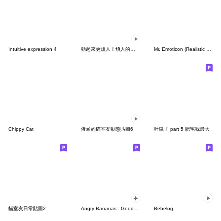
Intuitive expression 4
動起來更煩人！煩人的貓咪2
Mr. Emoticon (Realistic Ver.)
Chippy Cat
蛋頭的貓室友動態貼圖6
吐崽子 part 5 肥宅我最大
貓室友日常貼圖2
Angry Bananas : Good smell Banana Fx
Bebelog