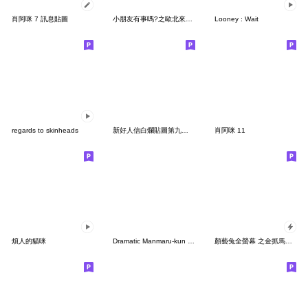
肖阿咪 7 訊息貼圖
小朋友有事嗎?之歐北來限定特別篇
Looney : Wait
regards to skinheads
新好人信白爛貼圖第九彈超級白爛
肖阿咪 11
煩人的貓咪
Dramatic Manmaru-kun (Polite)
顏藝兔全螢幕 之金抓馬貼圖