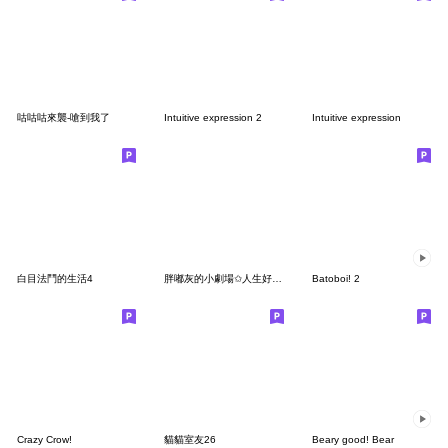
咕咕咕來襲-嗆到我了
Intuitive expression 2
Intuitive expression
白目法鬥的生活4
胖嘟灰的小劇場✩人生好複雜
Batoboi! 2
Crazy Crow!
貓貓室友26
Beary good! Bear