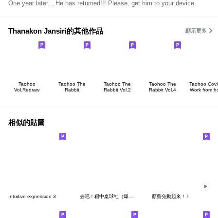
One year later....He has returned!!! Please, get him to your device.
Thanakon Jansiri的其他作品
顯示更多
Taohoo
Taohoo The
Taohoo The
Taohoo The
Taohoo Cov
Vol.Redraw
Rabbit
Rabbit Vol.2
Rabbit Vol.4
Work from 
相似的貼圖
Intuitive expression 3
去吧！稻中桌球社（爆笑篇）
顏藝兔動起來！7