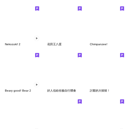
Nekozuki! 2
花田王八蛋
Chimpanzee!
Beary good! Bear 2
好人信給你臉自行體會
討厭的大猩猩！