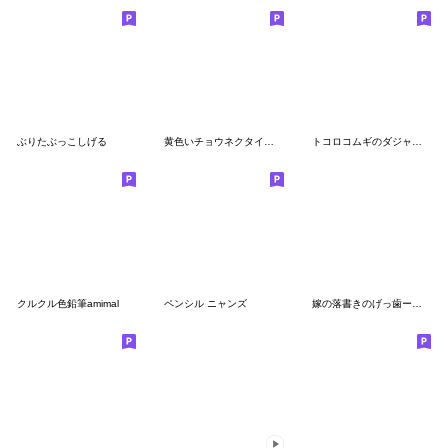
ぶりたぶっこしげる
黄色いチョウネクタイのこびとのゆるい敬語
トコロコムギのダジャレにゃんこ2
クルクル色鉛筆amimal
ペンシル ニャンズ
嫁の落書きのげっ歯ーたち