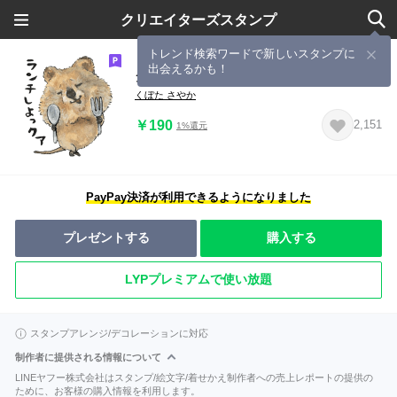
クリエイターズスタンプ
トレンド検索ワードで新しいスタンプに
出会えるかも！
クアッカマニア
くぼた さやか
￥190
2,151
1%還元
PayPay決済が利用できるようになりました
プレゼントする
購入する
LYPプレミアムで使い放題
スタンプアレンジ/デコレーションに対応
制作者に提供される情報について
LINEヤフー株式会社はスタンプ/絵文字/着せかえ制作者への売上レポートの提供の
ために、お客様の購入情報を利用します。