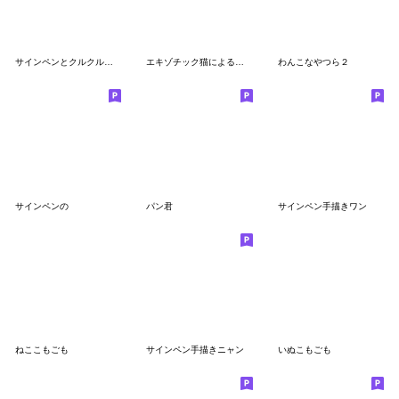
サインペンとクルクル色鉛筆など
エキゾチック猫による日常会話スタンプ
わんこなやつら２
サインペンの
パン君
サインペン手描きワン
ねここもごも
サインペン手描きニャン
いぬこもごも