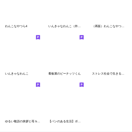
わんこなやつら4
いんきゃなわんこ（外出編）
（再販）わんこなやつら5【返事・相槌】
いんきゃなわんこ
看板屋のピーナッツくん
ストレス社会で生きるネコ
ゆるい敬語の挨拶と苺 by ポピーラビー
【パンのある生活】ポピーラビー