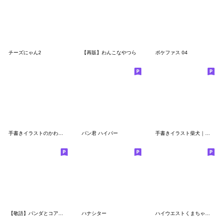
チーズにゃん2
【再販】わんこなやつら
ポケファス 04
手書きイラストのかわいい猫｜ねこのきもち
パン君 ハイパー
手書きイラスト柴犬｜いぬのきもち
【敬語】パンダとコアリクイ
ハナシター
ハイウエストくまちゃん♪シュール&カオス