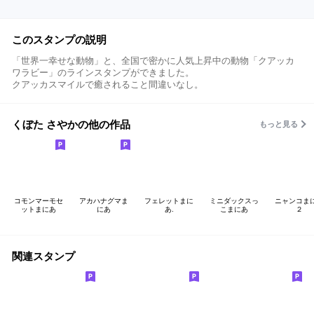
このスタンプの説明
「世界一幸せな動物」と、全国で密かに人気上昇中の動物「クアッカ
ワラビー」のラインスタンプができました。
クアッカスマイルで癒されること間違いなし。
くぼた さやかの他の作品
もっと見る
コモンマーモセ
アカハナグマま
フェレットまに
ミニダックスっ
ニャンコま
ットまにあ
にあ
あ.
こまにあ
２
関連スタンプ