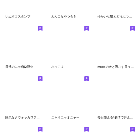
いぬすけスタンプ
わんこなやつら３
ゆかいな猫とどうぶつたちのスタンプ
日常のにゃ!第2弾☆
ぶっこ 2
mottoの犬と過ごす日々♡犬の日
陽気なクウォッカワラビー【連絡用】
ニャオニャオニャー
毎日使える*表情で訴える8犬種