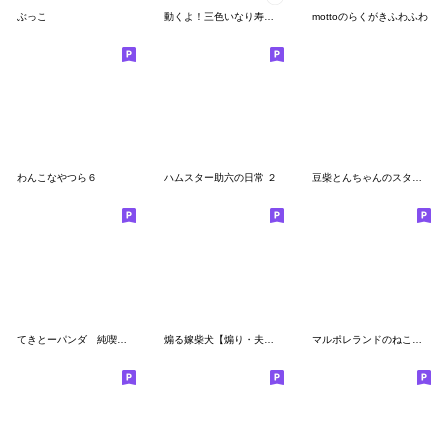
ぶっこ
動くよ！三色いなり寿司さんスタンプ2
mottoのらくがきふわふわ
わんこなやつら６
ハムスター助六の日常 ２
豆柴とんちゃんのスタンプ２(文字付き)
てきとーパンダ 純喫茶スタンプ
煽る嫁柴犬【煽り・夫婦・日常会話】
マルポレランドのねこの暮らし