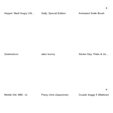
Hoppin' Mad! Angry LINE Characters
Sally: Special Edition
Animated Smile Brush
Zzwimoticon
alien bunny
Sticker Day: Piske & Usagi
Mobile Girl, MiM - v1
Frizzy chick (Japanese)
Couple doggy 5 (Maltese)