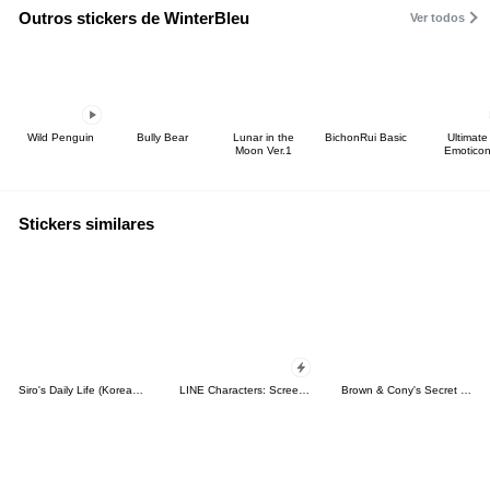
Outros stickers de WinterBleu
Ver todos
Wild Penguin
Bully Bear
Lunar in the
BichonRui Basic
Ultimate
Moon Ver.1
Emotico
Stickers similares
Siro's Daily Life (Korean&Japanese)
LINE Characters: Screen Hogs
Brown & Cony's Secret Date!