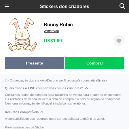
Stickers dos criadores
Bunny Rubin
WinterBleu
US$1.69
Presente
Comprar
Organização dos stickers/Decorar perfil recurso(s) compatível(íveis)
Quais dados o LINE compartilha com os criadores?
Coletamos dados de compras para relatórios de venda para criadores de conteúdo.
Os relatórios de venda incluem a data de compra e o país ou região do comprador.
Nenhuma informação identificável é incluída nos relatórios.
Recursos compatíveis
A compatibilidade dos recursos pode ser desabilitada a critério do autor.
Pré-visualizações de Sticker