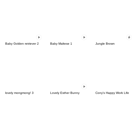
Baby Golden retriever 2
Baby Maltese 1
Jungle Brown
lovely mongmong! 3
Lovely Esther Bunny
Cony's Happy Work Life