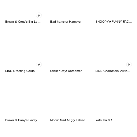
Brown & Cony's Big Love Stickers
Bad hamster Hamgyu
SNOOPY★FUNNY FACES
LINE Greeting Cards
Sticker Day: Doraemon
LINE Characters: All the Love
Brown & Cony's Lovey Dovey Date
Moon: Mad Angry Edition
Yotsuba & !