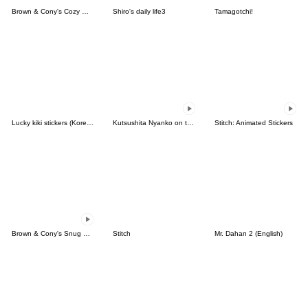
Brown & Cony's Cozy Winter Date
Shiro's daily life3
Tamagotchi!
Lucky kiki stickers (Korean&Japanese)
Kutsushita Nyanko on the Move
Stitch: Animated Stickers
Brown & Cony's Snug Winter Date
Stitch
Mr. Dahan 2 (English)