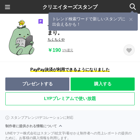
クリエイターズスタンプ
トレンド検索ワードで新しいスタンプに
出会えるかも！
すまーとほんが好きなこけたま。はじ
まり。
ちくちくや
￥190
1%還元
PayPay決済が利用できるようになりました
プレゼントする
購入する
LYPプレミアムで使い放題
スタンプアレンジ/デコレーションに対応
制作者に提供される情報について
LINEヤフー株式会社はスタンプ/絵文字/着せかえ制作者への売上レポートの提供の
ために、お客様の購入情報を利用します。