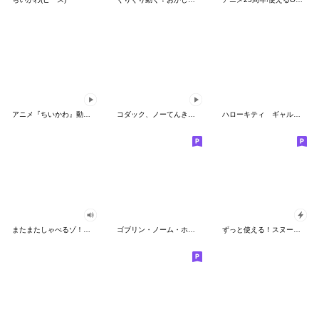
アニメ『ちいかわ』動くLINEスタンプ vol.2
コダック、ノーてんきに悩み中！
ハローキティ ギャルバイブス♡
またまたしゃべるゾ！クレヨンしんちゃん
ゴブリン・ノーム・ホーン
ずっと使える！スヌーピーのグリーティング