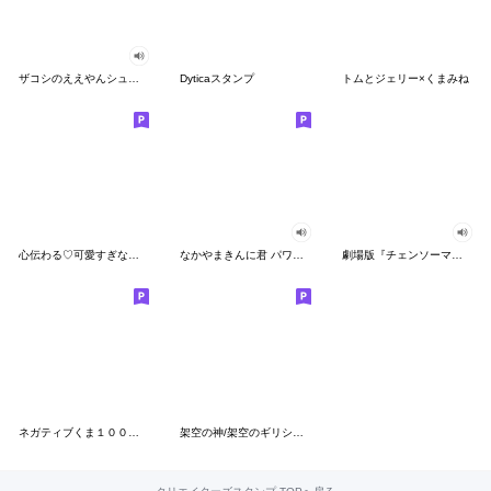
ザコシのええやんシューシュースタンプ
Dyticaスタンプ
トムとジェリー×くまみね
心伝わる♡可愛すぎない大人の長文スタンプ
なかやまきんに君 パワー!!スタンプ
劇場版『チェンソーマン レゼ篇』
ネガティブくま１００％ 憂鬱な一日
架空の神/架空のギリシャ神話