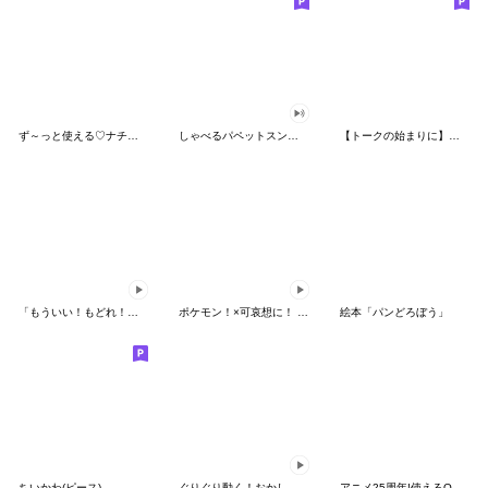
ず～っと使える♡ナチュラルガール
しゃべるパペットスンスン（HAPPY）
【トークの始まりに】ゆるカワ♪スヌーピー
「もういい！もどれ！ピカチュウ！」
ポケモン！×可哀想に！ ムチっとスタンプ
絵本「パンどろぼう」
ちいかわ(ピース)
ぐりぐり動く！おかしなポケモンスタンプ
アニメ25周年!使えるONE PIECEスタンプ