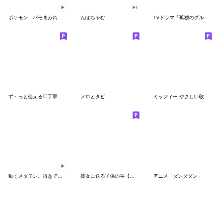
ポケモン パモまみれスタンプ
んぽちゃむ
TVドラマ「孤独のグルメ」
ず～っと使える♡丁寧な敬語お辞儀スタンプ
メロとタビ
ミッフィー やさしい敬語スタンプ
動くメタモン。得意でも苦手でもへんしん！
彼女に送る子供の字【カップル・彼氏】
アニメ「ダンダダン」