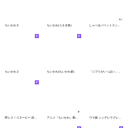
ちいかわ５
ちいかわ(うさぎ多)
しゃべるパペットスンスン（GOOD）
ちいかわ２
ちいかわ(ちいかわ多)
「ジブリがいっぱい」スタンプ
即レス！スヌーピー 好印象な長文スタンプ
アニメ『ちいかわ』動くLINEスタンプ vol.1
ウマ娘 シンデレラグレイ かんたんオグリ