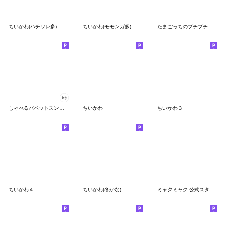
ちいかわ(ハチワレ多)
ちいかわ(モモンガ多)
たまごっちのプチプチおみせっち
しゃべるパペットスンスン
ちいかわ
ちいかわ３
ちいかわ４
ちいかわ(冬かな)
ミャクミャク 公式スタンプ第２弾