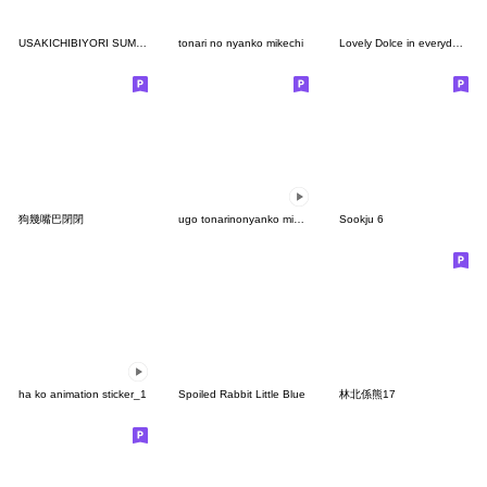
USAKICHIBIYORI SUMMER
tonari no nyanko mikechi
Lovely Dolce in everyday life
狗幾嘴巴閉閉
ugo tonarinonyanko mike 4
Sookju 6
ha ko animation sticker_1
Spoiled Rabbit Little Blue
林北係熊17