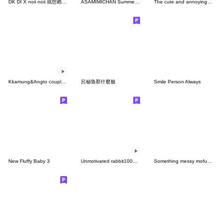
DK DI X noii noii 就想賴著你
ASAMIMICHAN Summer stamps for every year
The cute and annoying bear mini-Anim 1
Kkamung&Angto couple10(Angto ver.)
呂秘魯那什麼臉
Smile Person Always
New Fluffy Baby 3
Unmotivated rabbit100% animation
Something messy mofucan dog