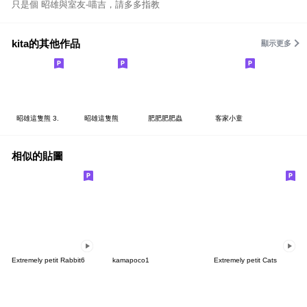
只是個 昭雄與室友-喵吉，請多多指教
kita的其他作品
顯示更多
昭雄這隻熊 3.
昭雄這隻熊
肥肥肥肥蟲
客家小童
相似的貼圖
Extremely petit Rabbit6
kamapoco1
Extremely petit Cats