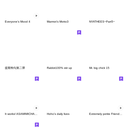
Everyone's Mood 4
Marmot's Motto3
NYATHEES~Part5~
提斯狗勾第二彈
Rabbit100% stir up
Mr. big chick 15
It works! ASAMIMICHAN 3
Hoho's daily lives
Extremely petite Friends -Summer-