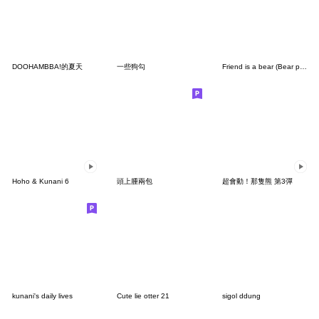
DOOHAMBBA!的夏天
一些狗勾
Friend is a bear (Bear painting)6
Hoho & Kunani 6
頭上腫兩包
超會動！那隻熊 第3彈
kunani's daily lives
Cute lie otter 21
sigol ddung