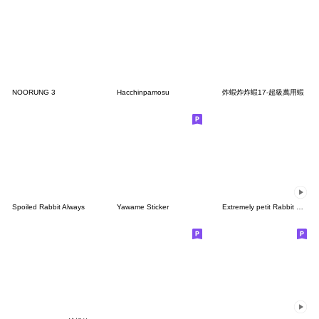
NOORUNG 3
Hacchinpamosu
炸蝦炸炸蝦17-超級萬用蝦
Spoiled Rabbit Always
Yawame Sticker
Extremely petit Rabbit & bear[Heart]