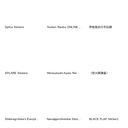
Dytica Stickers
Touken Ranbu ONLINE "Mamenosuke" Vol.1
胖狐狐的日常貼圖
SPLARE Stickers
Hitotsubashi Ayato Related Stickers
《燈火闌珊處》
Shikinagi Akira's Everyday Stickers
NanajigenSeitokai Stickers Vol.2
BLACK FLAP Sticker1