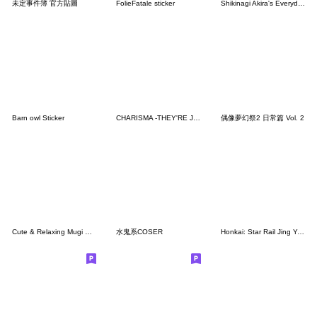
未定事件簿 官方貼圖
FolieFatale sticker
Shikinagi Akira's Everyday Stickers 2
Barn owl Sticker
CHARISMA -THEY'RE JUST ORDINARY GUYS-
偶像夢幻祭2 日常篇 Vol. 2
Cute & Relaxing Mugi Stickers2
水鬼系COSER
Honkai: Star Rail Jing Yuan's Daily Life