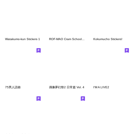
Watakumo-kun Stickers 1
ROF-MAO Cram School Stickers
Kokumucho Stickers!
75男人語錄
偶像夢幻祭2 日常篇 Vol. 4
I'M A LIVE2