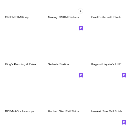
ORIENSTAMP.zip
Moving! 3SKM Stickers
Devil Butler with Black Cat
King's Pudding & Friends Stickers Vol.1
Saihate Station
Kagami Hayato's LINE Stickers
ROF-MAO x Irasutoya Stickers
Honkai: Star Rail Shidare Chibi Sticker2
Honkai: Star Rail Shidare Chibi Stickers