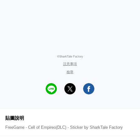
©SharkTale Factory
注意事項
檢舉
貼圖說明
FreeGame - Cell of Empireo(DLC) - Sticker by SharkTale Factory