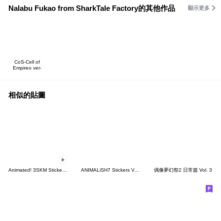
Nalabu Fukao from SharkTale Factory的其他作品
顯示更多
CoS-Cell of
Empireo ver-
相似的貼圖
Animated! 3SKM Stickers Vol.2
ANIMALiSH7 Stickers Vol.1
偶像夢幻祭2 日常篇 Vol. 3