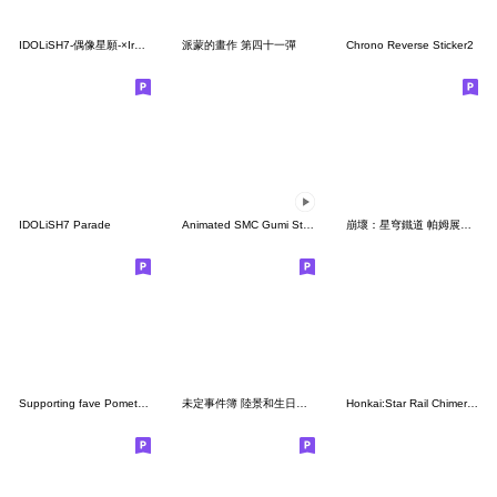
IDOLiSH7-偶像星願-×Irasutoya貼圖
派蒙的畫作 第四十一彈
Chrono Reverse Sticker2
IDOLiSH7 Parade
Animated SMC Gumi Stickers
崩壞：星穹鐵道 帕姆展覽館 第十一彈
Supporting fave Pometone
未定事件簿 陸景和生日貼圖 第二彈
Honkai:Star Rail Chimera Sticker