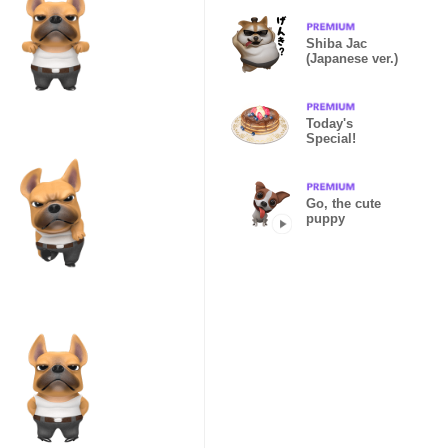
(English)
Shiba Jac
(Japanese ver.)
Today's
Special!
Go, the cute
puppy