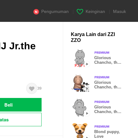
Pengumuman
|
Keinginan
|
Masuk
Karya Lain dari ZZI
ZZO
 Jr.the
Glorious
Chancho, the
Pig (Japanese)
Glorious
Chancho, the
39
Pig (Espanol)
Beli
Glorious
Chancho, the
Pig (Fitness)
atas
Blond puppy,
Love