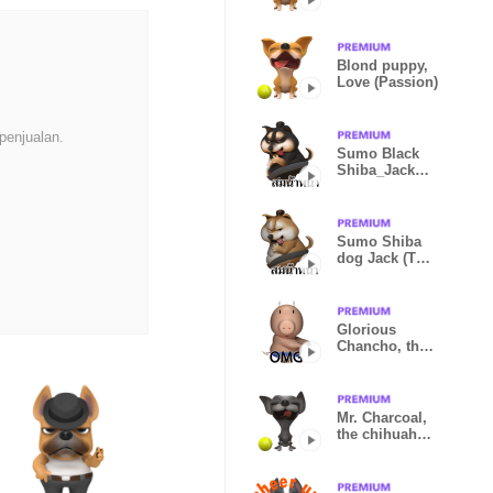
Blond puppy,
Love (Passion)
penjualan.
Sumo Black
Shiba_Jack
(Thai)
Sumo Shiba
dog Jack (Thai
Ver.)
Glorious
Chancho, the
Pig (Ingles)
Mr. Charcoal,
the chihuahua
(Love puppy)