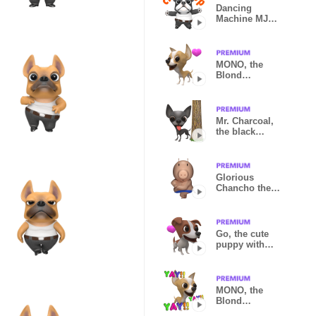
Dancing
Machine MJ
the Bulldog
Eng
MONO, the
Blond
Chihuahua
(Love Puppy)
Mr. Charcoal,
the black
chihuahua
Glorious
Chancho the
pig
Go, the cute
puppy with
Love
MONO, the
Blond
Chihuahua