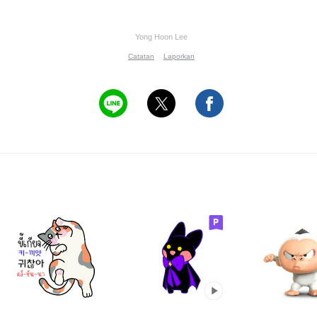
Yong Hoon Lee
Catatan
Laporkan