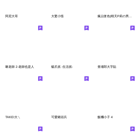
阿尼大哥
大驚小怪
瘋云便色(晴天P莉の男友) part 4
啾老師 2-老師也是人
貓爪抓 -生活抓-
查埔郎大字貼
TAKEI大ㄟ
可愛豬頭兵
飯糰小子 4