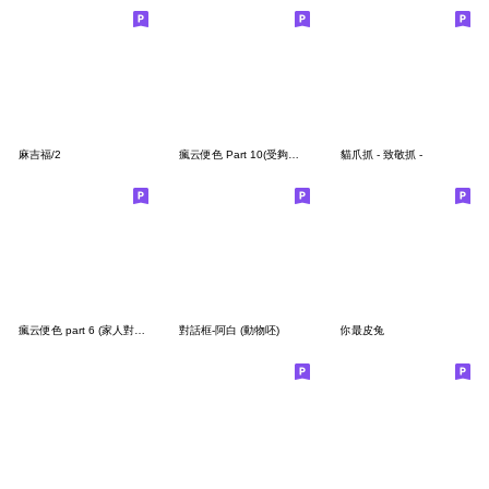
麻吉福/2
瘋云便色 Part 10(受夠了篇)
貓爪抓 - 致敬抓 -
瘋云便色 part 6 (家人對話篇)
對話框-阿白 (動物呸)
你最皮兔