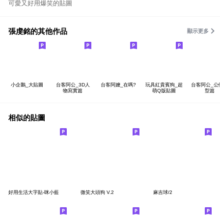
可愛又好用爆笑的貼圖
張虔銘的其他作品
顯示更多
小企鵝_大貼圖
台客阿公_3D人
台客阿嬤_在嗎?
玩具紅貴賓狗_超
台客阿公_公
物寫實篇
萌Q版貼圖
型篇
相似的貼圖
好用生活大字貼-咪小藍
微笑大頭狗 V.2
麻吉球/2