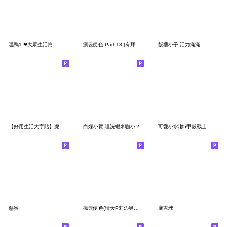
嘿鴨1 ❤大眾生活篇
瘋云便色 Part 13 (有拜有保庇!)
飯糰小子 活力滿滿
【好用生活大字貼】虎小吉！沒錢了不想幹！
白爛小賀-哩洗蝦米咖小？
可愛小水獺5甲殼戰士
惡猴
瘋云便色(晴天P莉の男友) part 5
麻吉球