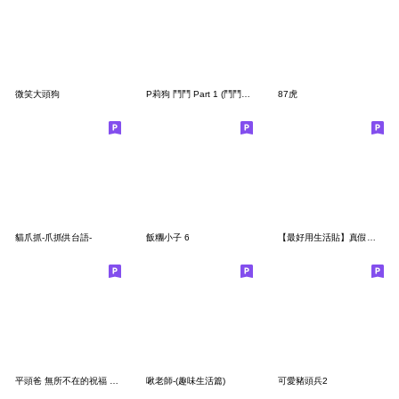
微笑大頭狗
P莉狗 鬥鬥 Part 1 (鬥鬥要說話)
87虎
貓爪抓-爪抓供台語-
飯糰小子 6
【最好用生活貼】真假！尼尼兔拜託啦！
平頭爸 無所不在的祝福 Lv.5
啾老師-(趣味生活篇)
可愛豬頭兵2