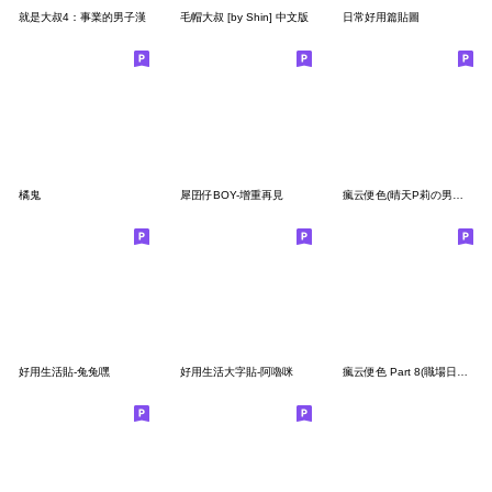
就是大叔4：事業的男子漢
毛帽大叔 [by Shin] 中文版
日常好用篇貼圖
橘鬼
犀囝仔BOY-增重再見
瘋云便色(晴天P莉の男友) part 2
好用生活貼-兔兔嘿
好用生活大字貼-阿嚕咪
瘋云便色 Part 8(職場日常篇)