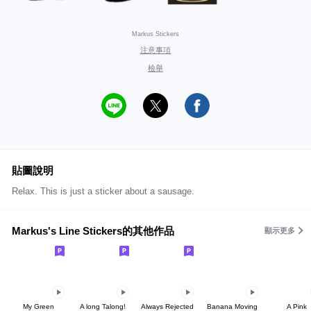
Markus Stickers
注意事項
檢舉
貼圖說明
Relax. This is just a sticker about a sausage.
Markus's Line Stickers的其他作品
顯示更多
My Green
A long Talong!
Always Rejected
Banana Moving
A Pink