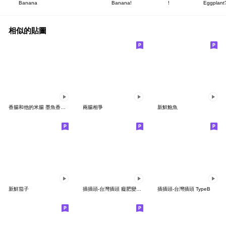
Banana
Banana!
!
Eggplant
相似的貼圖
香腸和他的米腸 墨魚香腸 CCR版本
兩腸相爭
新鮮鮑魚
新鮮茄子
插插頭-台灣插頭 癡肥變壓器
插插頭-台灣插頭 TypeB