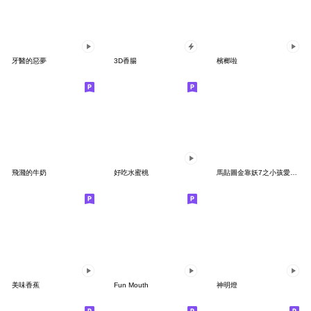
牙醫的惡夢
3D香腸
檳榔啦
飛濺的牛奶
好吃水蜜桃
馬貼圖金靠妖7之小孩愛吃不購買嗎??
美味香蕉
Fun Mouth
神明燈