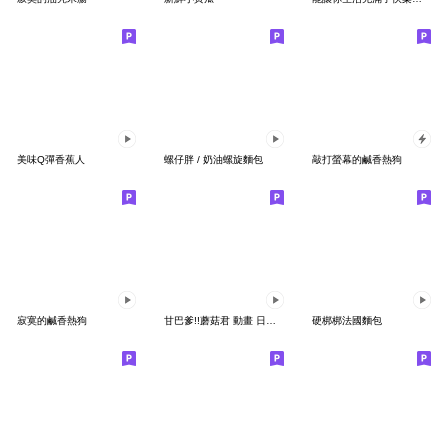
美味Q彈香蕉人
螺仔胖 / 奶油螺旋麵包
敲打螢幕的鹹香熱狗
寂寞的鹹香熱狗
甘巴爹!!蘑菇君 動畫 日常会話2
硬梆梆法國麵包