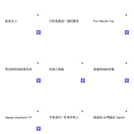
鯊魚兄 2
只對老婆說♡濃烈愛意
Fun Mouth Cat
馬克杯與他的菜瓜布
狂熱三角錐
香腸和他的米腸
Happy elephant !!!!
手掌系列 / 常用手勢-1
插插頭-台灣插頭 TypeA