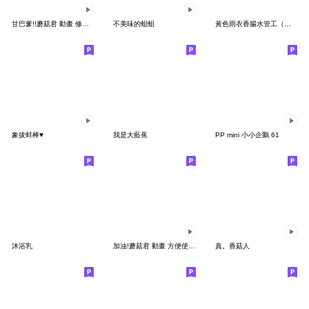
甘巴爹!!蘑菇君 動畫 修改版
不美味的蛆蛆
黃色雨衣香腸水管工（年度最強精選）
象拔蚌棒♥
我是大藍蕉
PP mini 小小企鵝 61
沐浴乳
加油!蘑菇君 動畫 方便使用2 日本
真。香菇人