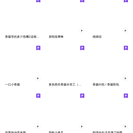
香腸哥的多汁危機2這根還沒熟透你先等我5秒
肩頸按摩棒
插插頭
一口小香腸
黃色雨衣香腸水管工（專修漏水水管）
香腸刈包 / 香腸割包
寂寞的油亮米腸
新鮮小黃瓜
能讓你生活充滿了快樂能量的可愛小黃手