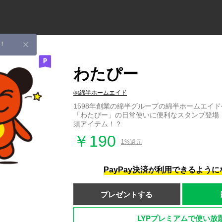
！
わたぴー
㈱綿半ホームエイド
1598年創業の綿半グループの綿半ホームエイ
「わたぴー」の日常使いに便利なスタンプ登場
須アイテム！？
￥190
1%還元
PayPay決済が利用できるよう
プレゼントする
LYPプレミアムで使い放