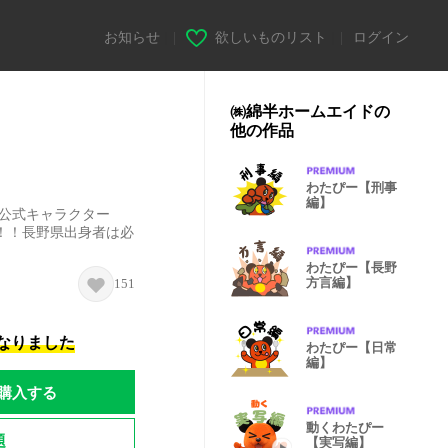
お知らせ
|
欲しいものリスト
|
ログイン
㈱綿半ホームエイドの
他の作品
わたぴー【刑事
編】
ド公式キャラクター
！！長野県出身者は必
わたぴー【長野
方言編】
151
になりました
わたぴー【日常
編】
購入する
動くわたぴー
題
【実写編】