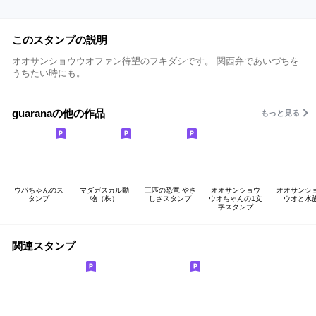
このスタンプの説明
オオサンショウウオファン待望のフキダシです。 関西弁であいづちを
うちたい時にも。
guaranaの他の作品
もっと見る
ウパちゃんのス
マダガスカル動
三匹の恐竜 やさ
オオサンショウ
オオサンシ
タンプ
物（株）
しさスタンプ
ウオちゃんの1文
ウオと水
字スタンプ
関連スタンプ