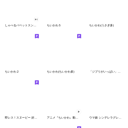
しゃべるパペットスンスン（GOOD）
ちいかわ５
ちいかわ(うさぎ多)
ちいかわ２
ちいかわ(ちいかわ多)
「ジブリがいっぱい」スタンプ
即レス！スヌーピー 好印象な長文スタンプ
アニメ『ちいかわ』動くLINEスタンプ vol.1
ウマ娘 シンデレラグレイ かんたんオグリ