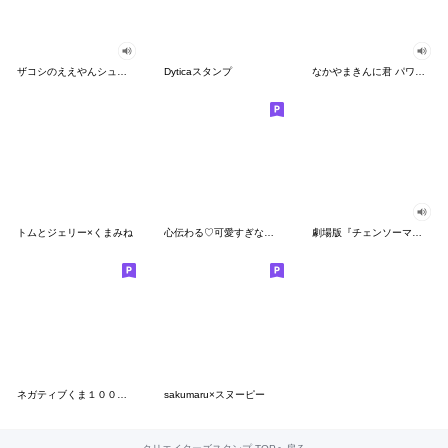
ザコシのええやんシューシュースタンプ
Dyticaスタンプ
なかやまきんに君 パワー!!スタンプ
トムとジェリー×くまみね
心伝わる♡可愛すぎない大人の長文スタンプ
劇場版『チェンソーマン レゼ篇』
ネガティブくま１００％ 憂鬱な一日
sakumaru×スヌーピー