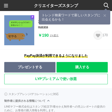
クリエイターズスタンプ
トレンド検索ワードで新しいスタンプに
出会えるかも！
オオサンショウウオちゃんのふきだし
guarana
￥190
170
1%還元
PayPay決済が利用できるようになりました
プレゼントする
購入する
LYPプレミアムで使い放題
スタンプアレンジ/デコレーションに対応
制作者に提供される情報について
LINEヤフー株式会社はスタンプ/絵文字/着せかえ制作者への売上レポートの提供の
ために、お客様の購入情報を利用します。