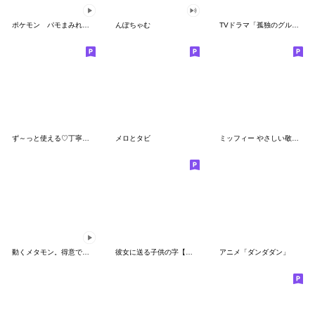
ポケモン パモまみれスタンプ
んぽちゃむ
TVドラマ「孤独のグルメ」
ず～っと使える♡丁寧な敬語お辞儀スタンプ
メロとタビ
ミッフィー やさしい敬語スタンプ
動くメタモン。得意でも苦手でもへんしん！
彼女に送る子供の字【カップル・彼氏】
アニメ「ダンダダン」