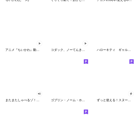
アニメ『ちいかわ』動くLINEスタンプ vol.2
コダック、ノーてんきに悩み中！
ハローキティ ギャルバイブス♡
またまたしゃべるゾ！クレヨンしんちゃん
ゴブリン・ノーム・ホーン
ずっと使える！スヌーピーのグリーティング