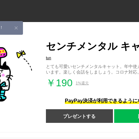
！
センチメンタル キ
tun
とても可愛いセンチメンタルキャット。年中使
います。楽しく会話をしましょう。コロナ対応
￥190
1%還元
PayPay決済が利用できるよう
プレゼントする