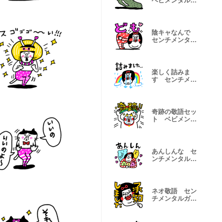
ベビメンタル
CAT
陰キャなんで
センチメンタル
ガール
楽しく詰みま
す センチメン
タルガール
奇跡の敬語セッ
ト ベビメンタ
ルCAT
あんしんな セ
ンチメンタルガ
ール
ネオ敬語 セン
チメンタルガー
ル