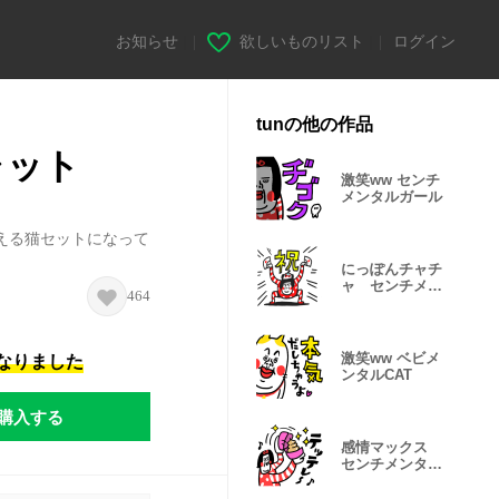
お知らせ
|
欲しいものリスト
|
ログイン
tunの他の作品
ャット
激笑ww センチ
メンタルガール
える猫セットになって
。
にっぽんチャチ
ャ センチメン
464
タルガール
激笑ww ベビメ
になりました
ンタルCAT
購入する
感情マックス
センチメンタル
ガール