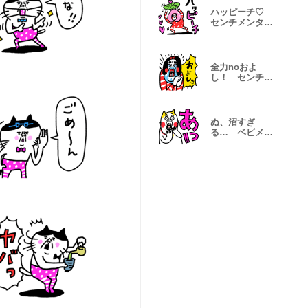
ハッピーチ♡
センチメンタル
ガール
全力noおよ
し！ センチメ
ンタルガール
ぬ、沼すぎ
る… ベビメン
タルCAT