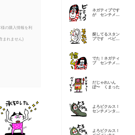
ネガティブです
が センチメン
タルガール
客様の購入情報を利
探してるスタン
プです ベビメ
含まれません)
ンタルCAT
でた！ネガティ
ブ センチメン
タルガール
だじゃれいん
ぼ〜 くまった
よろピクルス！
センチメンタル
ガール
よろピクルス！