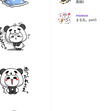
黒猫2
まる丸。part3