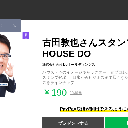
！
古田敦也さんスタンプ
HOUSE DO
株式会社And Doホールディングス
ハウスドゥのイメージキャラクター、元プロ野
スタンプ登場!! 日常からビジネスまで様々な
ズをラインナップ!!
￥190
1%還元
PayPay決済が利用できるよう
プレゼントする