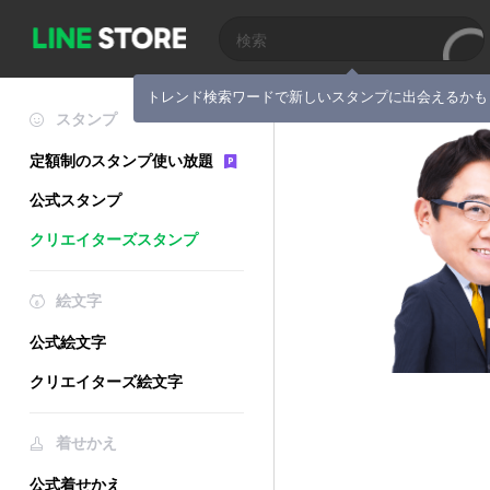
トレンド検索ワードで新しいスタンプに出会えるかも
スタンプ
定額制のスタンプ使い放題
公式スタンプ
クリエイターズスタンプ
絵文字
公式絵文字
クリエイターズ絵文字
着せかえ
公式着せかえ