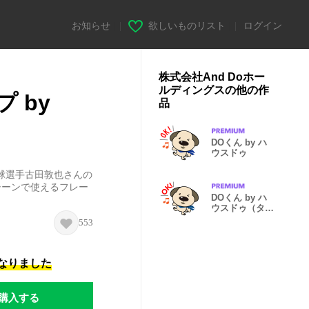
お知らせ
|
欲しいものリスト
|
ログイン
株式会社And Doホー
ルディングスの他の作
 by
品
DOくん by ハ
ウスドゥ
球選手古田敦也さんの
シーンで使えるフレー
DOくん by ハ
ウスドゥ（タイ
語版）
553
になりました
購入する