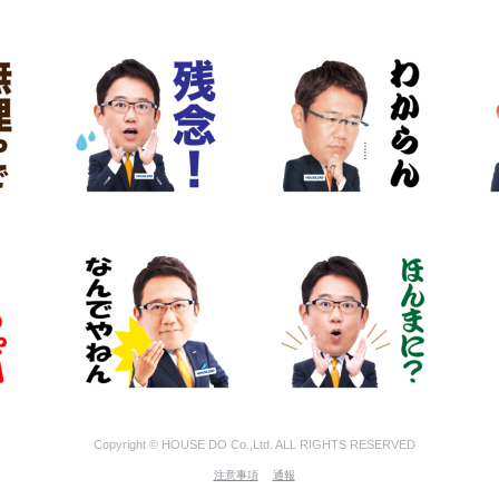
Copyright © HOUSE DO Co.,Ltd. ALL RIGHTS RESERVED
注意事項
通報