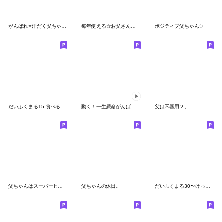
がんばれ⭐️汗だく父ちゃん２
毎年使える☆お父さんの年末年始スタンプ
ポジティブ父ちゃん✨
だいふくまる15 食べる
動く！一生懸命がんばる父ちゃんのスタンプ
父は不器用２。
父ちゃんはスーパーヒーロー⭐️
父ちゃんの休日。
だいふくまる30〜けっこう使いやすい〜