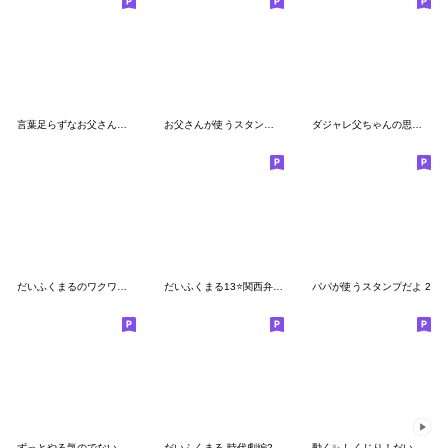
言葉足らずなお父さんの✨家族思いスタンプ
お父さんが使うスタンプだよ
ダジャレ父ちゃんの思いやり連絡
だいふくまるのワクワクな毎日。
だいふくまる13⭐️関西弁で紳士
パパが使うスタンプだよ 2
ずっとやる気のでない時に使うスタンプ
だいふくまる 時代劇編2
動く✨ しくじり！だいふくまる