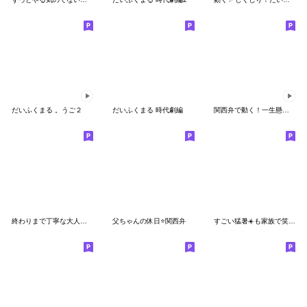
だいふくまる 。うご２
だいふくまる 時代劇編
関西弁で動く！一生懸命がんばる父ちゃん
終わりまで丁寧な大人の敬語スタンプ✨
父ちゃんの休日⭐️関西弁
すごい猛暑☀️も家族で笑いあうスタンプ⛱