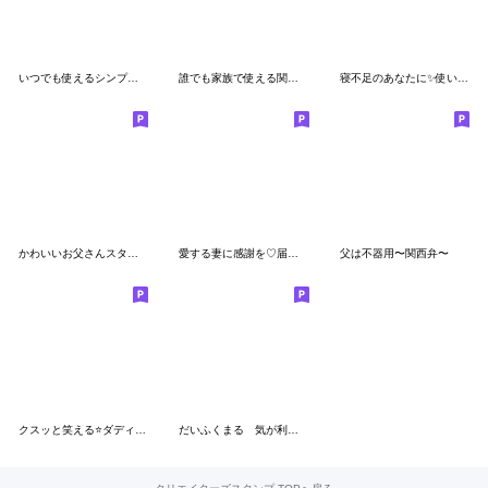
いつでも使えるシンプルさん2☆
誰でも家族で使える関西弁スタンプだよ
寝不足のあなたに✨使いやすい定番スタンプ
かわいいお父さんスタンプ３
愛する妻に感謝を♡届けるスタンプ
父は不器用〜関西弁〜
クスッと笑える⭐️ダディの英語で定番連絡
だいふくまる 気が利くミニスタンプ。