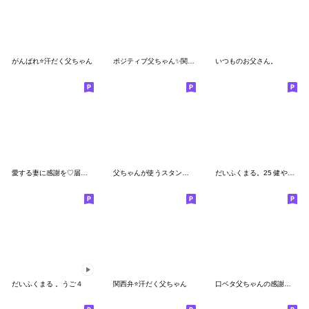
がんばれ⭐️汗だく父ちゃん
ポジティブ父ちゃん✨関西弁
いつものお父さん。
愛する妻に感謝を♡届ける関西弁
父ちゃんが使うスタンプだよ
だいふくまる。25 健やか。
だいふくまる 。うご４
関西弁⭐️汗だく父ちゃん
口ベタ父ちゃんの感謝の気持ち✨