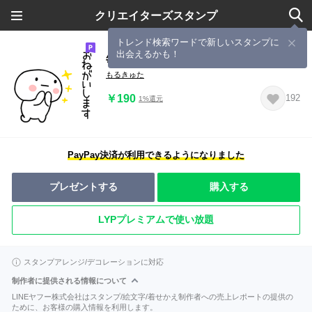
クリエイターズスタンプ
トレンド検索ワードで新しいスタンプに
出会えるかも！
毎日使える日常会話くん
もるきゅた
￥190
192
1%還元
PayPay決済が利用できるようになりました
プレゼントする
購入する
LYPプレミアムで使い放題
スタンプアレンジ/デコレーションに対応
制作者に提供される情報について
LINEヤフー株式会社はスタンプ/絵文字/着せかえ制作者への売上レポートの提供の
ために、お客様の購入情報を利用します。