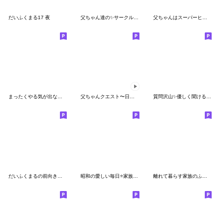
だいふくまる17 夜
父ちゃん達の✨サークル仕事連絡スタンプ
父ちゃんはスーパーヒーロー⭐️関西弁
まったくやる気が出ない時のスタンプ
父ちゃんクエスト〜日常編〜
質問沢山✨優しく聞ける毎日のスタンプ
だいふくまるの前向きな毎日♬
昭和の愛しい毎日⭐️家族連絡スタンプ
離れて暮らす家族のふるさと言葉✨北海道