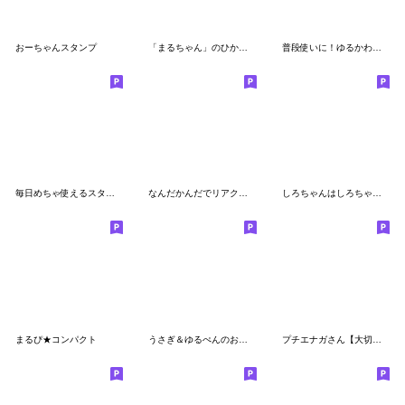
おーちゃんスタンプ
「まるちゃん」のひかえめスタンプ
普段使いに！ゆるかわうさぎ①
毎日めちゃ使えるスタンプ
なんだかんだでリアクションしてみるうさぎ
しろちゃんはしろちゃん＊第３弾
まるぴ★コンパクト
うさぎ＆ゆるぺんのお誘いとお出かけ
プチエナガさん【大切な人】