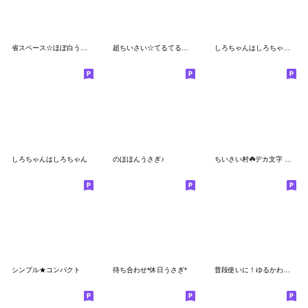
省スペース☆ほぼ白うさぎ
超ちいさい☆てるてるうさぎ
しろちゃんはしろちゃん＊第４弾
しろちゃんはしろちゃん
のほほんうさぎ♪
ちいさい村☘️デカ文字 ※注意書き見てね
シンプル★コンパクト
待ち合わせ*休日うさぎ*
普段使いに！ゆるかわうさぎ④【ふきだし】