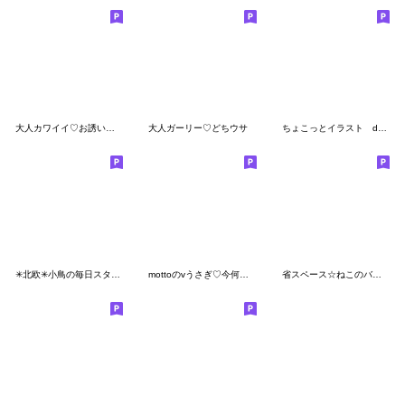
大人カワイイ♡お誘いスタンプ
大人ガーリー♡どちウサ
ちょこっとイラスト dailyスタンプ
✳︎北欧✳︎小鳥の毎日スタンプ✳︎
mottoのvうさぎ♡今何してますか？
省スペース☆ねこのバンスキー