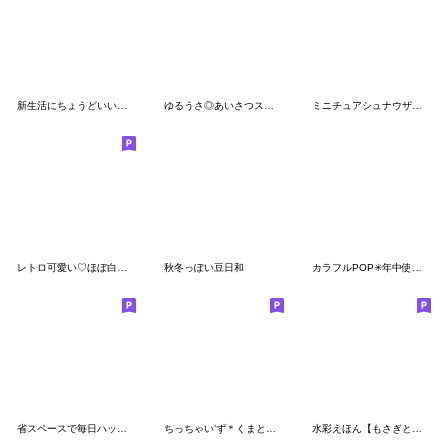
新生活にちょうどいい丁寧スタンプ
ゆるうさ◎あいさつスタンプ #1
ミニチュアシュナウザー***省スペース
レトロ可愛い♡ほぼ白うさぎ
秋冬っぽい豆日和
カラフルPOP✳︎年中使えるスタンプ✳︎敬語
省スペースで毎日ハッピー☆うさぎちゃん
ちっちゃい’ず＊くまとうさぎのスタンプ＊
水彩えほん【もさぎとうさちゃのスリム編】