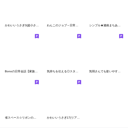
かわいいうさぎ3(超小さい)
わんこのジョブ～日常編～
シンプル★連絡まちあわせ
Bonoの日常会話【家族・友人】
気持ちを伝える◎スタンプ #8
気弱さんでも使いやすい☆シンプルスタンプ
省スペース☆リボンのマルン
かわいいうさぎ17(リアクション)