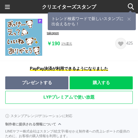
クリエイターズスタンプ
トレンド検索ワードで新しいスタンプに
出会えるかも！
ミニサイズ☆簡単メッセージ(ぱんだ)
takopon
￥190
425
1%還元
PayPay決済が利用できるようになりました
プレゼントする
購入する
LYPプレミアムで使い放題
スタンプアレンジ/デコレーションに対応
制作者に提供される情報について
LINEヤフー株式会社はスタンプ/絵文字/着せかえ制作者への売上レポートの提供の
ために、お客様の購入情報を利用します。