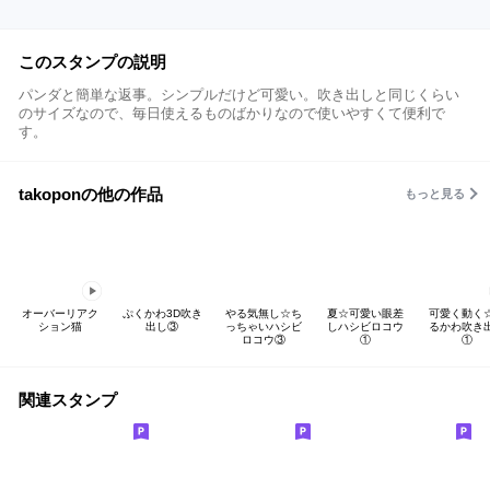
このスタンプの説明
パンダと簡単な返事。シンプルだけど可愛い。吹き出しと同じくらい
のサイズなので、毎日使えるものばかりなので使いやすくて便利で
す。
takoponの他の作品
もっと見る
オーバーリアク
ぷくかわ3D吹き
やる気無し☆ち
夏☆可愛い眼差
可愛く動く
ション猫
出し③
っちゃいハシビ
しハシビロコウ
るかわ吹き
ロコウ③
①
①
関連スタンプ