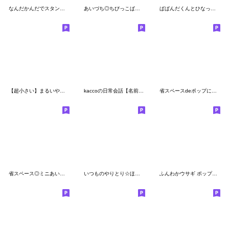
なんだかんだでスタンプのみうさぎSeason3
あいづち◎ちびっこぱんださん #1
ぱぱんだくんとひなっち8場所をとらない
【超小さい】まるいやつら。
kaccoの日常会話【名前なし】
省スペースdeポップに挨拶言葉【敬語】再販
省スペース◎ミニあいさつ #3
いつものやりとり☆ほぼ白うさぎ
ふんわかウサギ ポップタッチ風3