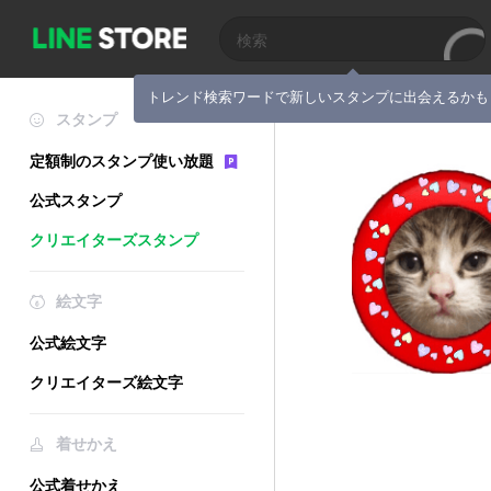
トレンド検索ワードで新しいスタンプに出会えるかも
スタンプ
定額制のスタンプ使い放題
公式スタンプ
クリエイターズスタンプ
絵文字
公式絵文字
クリエイターズ絵文字
着せかえ
公式着せかえ