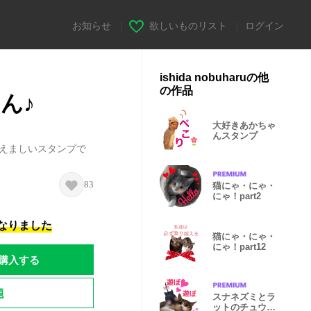
お知らせ
|
欲しいものリスト
|
ログイン
ishida nobuharuの他
の作品
ん♪
大好きあかちゃ
んスタンプ
ほえましいスタンプで
83
猫にゃ・にゃ・
にゃ！part2
になりました
猫にゃ・にゃ・
にゃ！part12
購入する
題
スナネズミとラ
ットのチュウチ