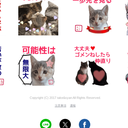
Copyright (C) 2017 take&syan All Rights Reserved.
注意事項
通報