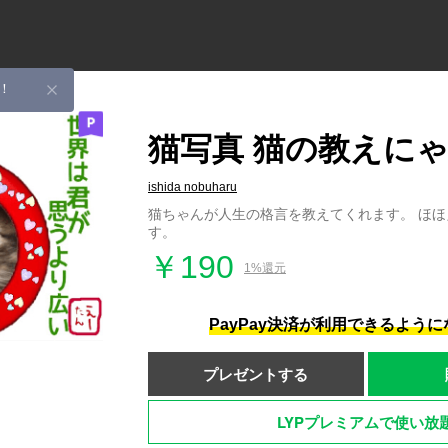
！
猫写真 猫の教えにゃ
ishida nobuharu
猫ちゃんが人生の格言を教えてくれます。 ほ
す。
￥190
1%還元
PayPay決済が利用できるよう
プレゼントする
LYPプレミアムで使い放