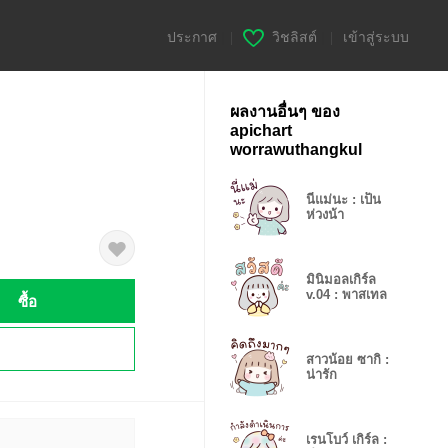
ประกาศ
|
วิชลิสต์
|
เข้าสู่ระบบ
ผลงานอื่นๆ ของ
apichart
worrawuthangkul
นี่แม่นะ : เป็น
ห่วงน้า
มินิมอลเกิร์ล
v.04 : พาสเทล
ซื้อ
!
สาวน้อย ซากิ :
น่ารัก
เรนโบว์ เกิร์ล :