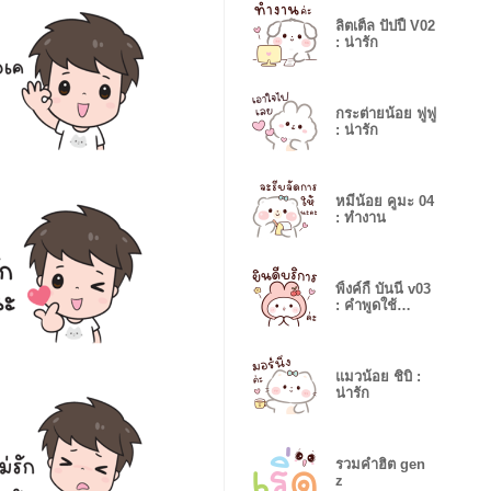
ลิตเติ้ล ปัปปี้ V02
: น่ารัก
กระต่ายน้อย ฟูฟู
: น่ารัก
หมีน้อย คูมะ 04
: ทำงาน
พิ้งค์กี้ บันนี่ v03
: คำพูดใช้
ทำงาน
แมวน้อย ชิบิ :
น่ารัก
รวมคำฮิต gen
z