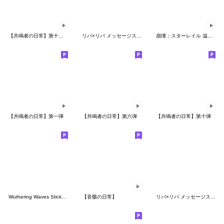
【共鳴者の日常】第十一弾
リバ×リバ メッセージスタンプ Vol.4
崩壊：スターレイル 溢れ出るオンパロス!
【共鳴者の日常】第一弾
【共鳴者の日常】第六弾
【共鳴者の日常】第十弾
Wuthering Waves Sticker Pack Vol. 3
【音骸の日常】
リバ×リバ メッセージスタンプVol.5