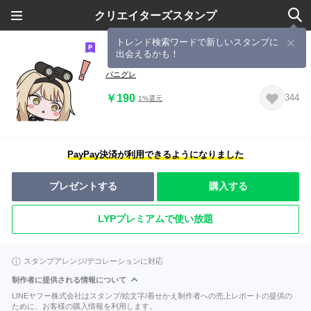
クリエイターズスタンプ
トレンド検索ワードで新しいスタンプに
出会えるかも！
「パニグレ」スタンプ第2弾
パニグレ
￥190
344
1%還元
PayPay決済が利用できるようになりました
プレゼントする
購入する
LYPプレミアムで使い放題
スタンプアレンジ/デコレーションに対応
制作者に提供される情報について
LINEヤフー株式会社はスタンプ/絵文字/着せかえ制作者への売上レポートの提供の
ために、お客様の購入情報を利用します。