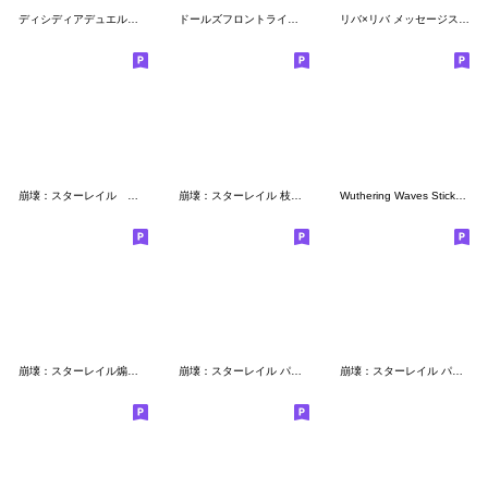
ディシディアデュエルムスタンプ Vol.4
ドールズフロントライン2 Vol.3
リバ×リバ メッセージスタンプVol.3
崩壊：スターレイル オンパロスタンプ
崩壊：スターレイル 枝垂 チビ ステッカー
Wuthering Waves Sticker Pack Vol. 2
崩壊：スターレイル煽り性能高めな星ちゃん
崩壊：スターレイル パムの展示館Vol.9
崩壊：スターレイル パムの展示館Vol.17