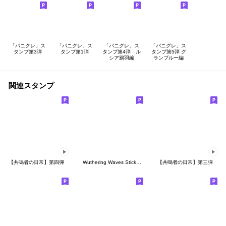
「パニグレ」ス
「パニグレ」ス
「パニグレ」ス
「パニグレ」ス
タンプ第3弾
タンプ第1弾
タンプ第4弾 ル
タンプ第5弾 グ
シア鴉羽編
ランブルー編
関連スタンプ
【共鳴者の日常】第四弾
Wuthering Waves Sticker Pack Vol. 4
【共鳴者の日常】第三弾