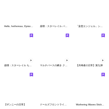
Hello, hethereau, Episode 2
崩壊：スターレイル パムの展示館Vol.3
「妄想エンジェル」シリーズスタンプ第4弾
崩壊：スターレイル ちびキャラスタンプ
マルチバースの瞬き クリエイタースタンプ
【共鳴者の日常】第九弾
【ザンニーの日常】
ドールズフロントライン2 Vol.2
Wuthering Waves Sticker Pack Vol. 6