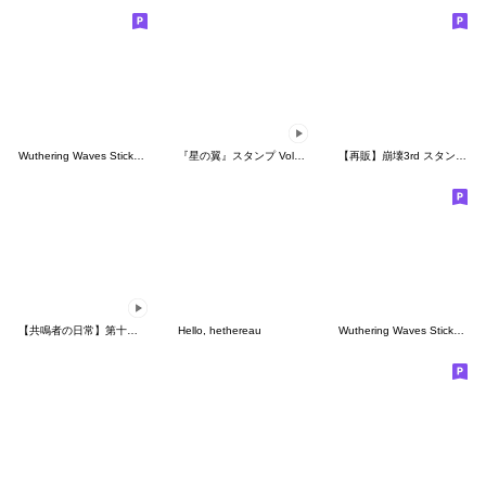
Wuthering Waves Sticker Pack Vol. 11
『星の翼』スタンプ Vol.17 混沌の雷鳴
【再販】崩壊3rd スタンプ Vol.2
【共鳴者の日常】第十二弾
Hello, hethereau
Wuthering Waves Sticker Pack Vol. 5