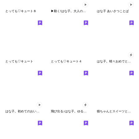
とっても♡キュート８
▶動く!はな子。大人の友だちことば
はな子 あいさつことば
とっても♡キュート
とっても♡キュート４
はな子。晴々おめでとう&ありがとう。
はな子。初めてのおいしい妖精スタンプ♪
飛び出る♪はな子。ゆるかわ。
猫ちゃんとスイーツと夏。