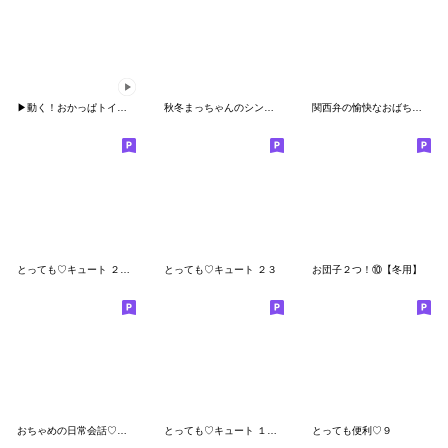
▶︎動く！おかっぱトイプーちゃん
秋冬まっちゃんのシンプルな言葉
関西弁の愉快なおばちゃんとひよこ(再販)
とっても♡キュート ２４ [でか文字]
とっても♡キュート ２３
お団子２つ！⑩【冬用】
おちゃめの日常会話♡グループトーク編
とっても♡キュート １５ [冬]
とっても便利♡９