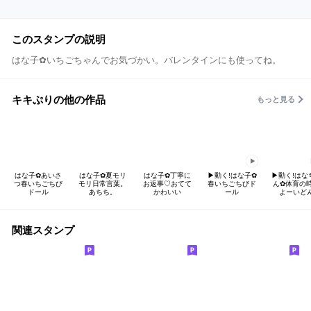
このスタンプの説明
はな子✿いちごちゃんでお気づかい。バレンタインにも使ってね。
キキぷりの他の作品
もっと見る
はな子✿あいさ
はな子✿夏モリ
はな子✿丁寧に
▶︎動く!はな子✿
▶︎動く!はな
つ春いちごちび
モリ日常言葉。
お返事♡おてて
春いちごちびド
ん✿体育の
ドール
あちち。
かわいい
ール
よーいど
関連スタンプ