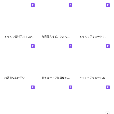
とっても便利♡25 [でか文字]
毎日使えるピンクおちゃめ♡敬語編
とっても♡キュート２１ [敬語]
お茶目なあの子♡
超キュート♡毎日使える！
とっても♡キュート28