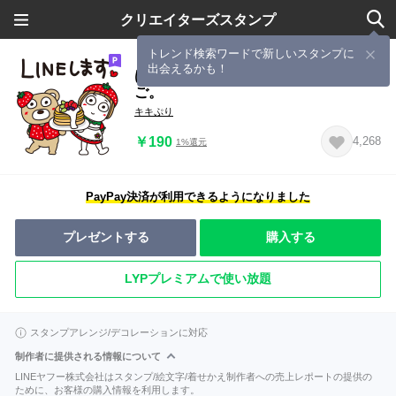
クリエイターズスタンプ
トレンド検索ワードで新しいスタンプに
出会えるかも！
はな子✿ていねいな毎日ことば。いち
ご。
キキぷり
￥190
4,268
1%還元
PayPay決済が利用できるようになりました
プレゼントする
購入する
LYPプレミアムで使い放題
スタンプアレンジ/デコレーションに対応
制作者に提供される情報について
LINEヤフー株式会社はスタンプ/絵文字/着せかえ制作者への売上レポートの提供の
ために、お客様の購入情報を利用します。