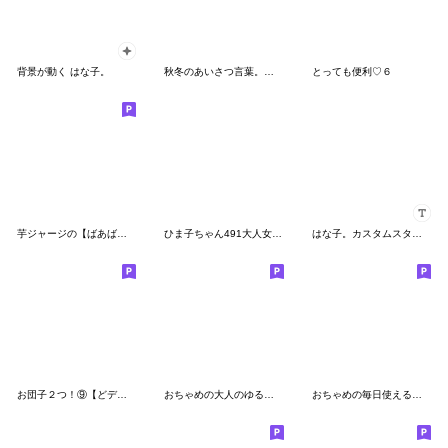
背景が動く はな子。
秋冬のあいさつ言葉。うめちゃん。
とっても便利♡６
芋ジャージの【ばあば】♀決めポーズ
ひま子ちゃん491大人女子冬の訪れスタンプ
はな子。カスタムスタンプ
お団子２つ！⑨【どデカ文字】
おちゃめの大人のゆるっと敬語♡毎日使える
おちゃめの毎日使える♡水彩風♡吹出し