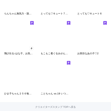
らんちゃん無気力・脱力のち復活!!
とっても♡キュート７ [挨拶]
とっても♡キュート６
飛び出る♪はな子。お気づかいことば。
もこもこ着ぐるみがんばるたけちゃん。
お茶目なあの子♡2
ひま子ちゃん２５６毎日使えるBIGスタンプ
ことちゃん vo.19 いつものひとこと
クリエイターズスタンプ TOPへ戻る