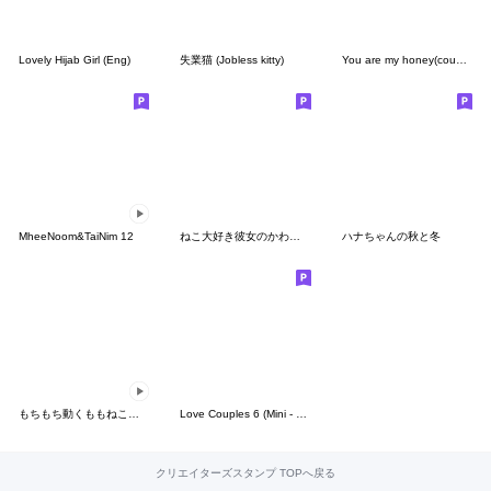
Lovely Hijab Girl (Eng)
失業猫 (Jobless kitty)
You are my honey(couple big)
MheeNoom&TaiNim 12
ねこ大好き彼女のかわいい日常
ハナちゃんの秋と冬
もちもち動くももねこちゃん17
Love Couples 6 (Mini - EN)
クリエイターズスタンプ TOPへ戻る