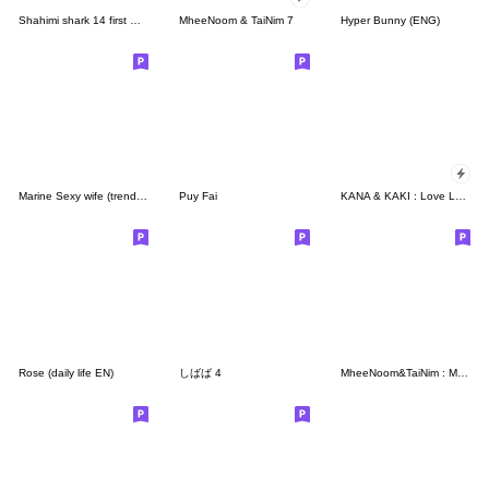
Shahimi shark 14 first meet
MheeNoom & TaiNim 7
Hyper Bunny (ENG)
Marine Sexy wife (trending words Eng)
Puy Fai
KANA & KAKI : Love Love 11
Rose (daily life EN)
しばば 4
MheeNoom&TaiNim : Madly in love