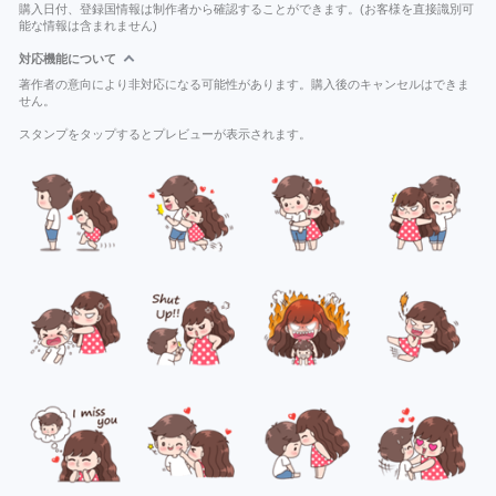
購入日付、登録国情報は制作者から確認することができます。(お客様を直接識別可
能な情報は含まれません)
対応機能について
著作者の意向により非対応になる可能性があります。購入後のキャンセルはできま
せん。
スタンプをタップするとプレビューが表示されます。