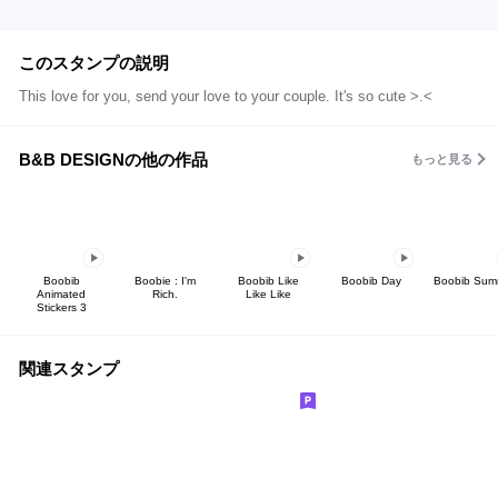
このスタンプの説明
This love for you, send your love to your couple. It's so cute >.<
B&B DESIGNの他の作品
もっと見る
Boobib
Boobie : I'm
Boobib Like
Boobib Day
Boobib Sum
Animated
Rich.
Like Like
Stickers 3
関連スタンプ