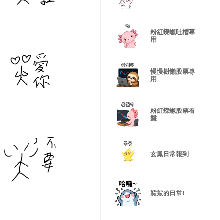
粉紅蠑螈吐槽專
用
慢慢樹懶股票專
用
粉紅蠑螈股票看
盤
玄鳳日常報到
鯊鯊的日常!