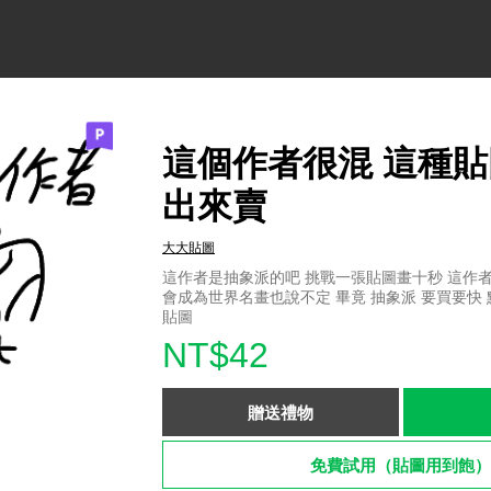
這個作者很混 這種
出來賣
大大貼圖
這作者是抽象派的吧 挑戰一張貼圖畫十秒 這作
會成為世界名畫也說不定 畢竟 抽象派 要買要快
貼圖
NT$42
贈送禮物
免費試用（貼圖用到飽）