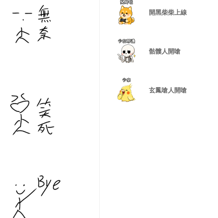
開黑柴柴上線
骷髏人開嗆
玄鳳嗆人開嗆