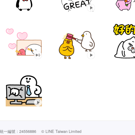
編號：24556886
© LINE Taiwan Limited