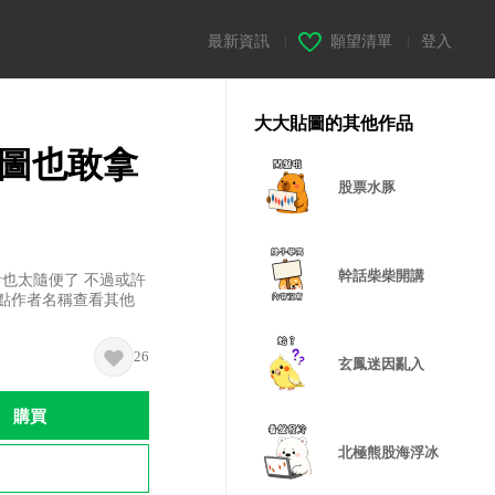
最新資訊
|
願望清單
|
登入
大大貼圖的其他作品
貼圖也敢拿
股票水豚
幹話柴柴開講
者也太隨便了 不過或許
 點作者名稱查看其他
26
玄鳳迷因亂入
購買
北極熊股海浮冰