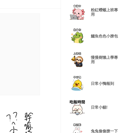
粉紅蠑螈上班專
用
鱷魚色色小撩包
慢慢樹懶上學專
用
日常小鴨報到
日常小貓!
兔兔偷偷撩一下