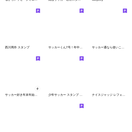
西川周作 スタンプ
サッカーくん7号！年中使える守備編！
サッカー通なら使いこなせる3
サッカー好き年末年始スタンプ 2
少年サッカー スタンプ 結果速報
ナイスジャッジ レフェリー!! Vol.２