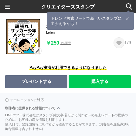
クリエイターズスタンプ
トレンド検索ワードで新しいスタンプに
出会えるかも！
頑張れ！サッカー少年(メッセージ）
Lelien
￥250
179
1%還元
PayPay決済が利用できるようになりました
プレゼントする
購入する
デコレーションに対応
制作者に提供される情報について
LINEヤフー株式会社はスタンプ/絵文字/着せかえ制作者への売上レポートの提供の
ために、お客様の購入情報を利用します。
購入日付、登録国情報は制作者から確認することができます。(お客様を直接識別可
能な情報は含まれません)