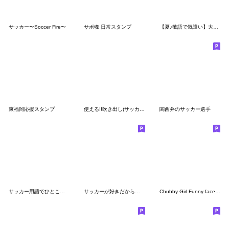
サッカー〜Soccer Fire〜
サポ魂 日常スタンプ
【夏♪敬語で気遣い】大人可愛い女の子
東福岡応援スタンプ
使える!!吹き出し(サッカー)
関西弁のサッカー選手
サッカー用語でひとこと【Ver.3】
サッカーが好きだから顔がボールになった。
Chubby Girl Funny face149(NoText)