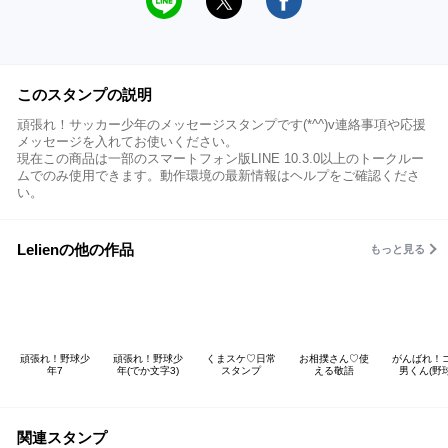
このスタンプの説明
頑張れ！サッカー少年のメッセージスタンプです(*^^)v連絡事項や応援
メッセージを入れてお使いください。
現在この商品は一部のスマートフォン版LINE 10.3.0以上のトークルー
ムでのみ使用できます。動作環境の最新情報はヘルプをご確認くださ
い。
Lelienの他の作品
もっと見る
頑張れ！野球少
頑張れ！野球少
くまスケ♡日常
お相撲さん♡使
がんばれ！
年7
年(でか文字3)
スタンプ
える敬語
男くん(野球
関連スタンプ