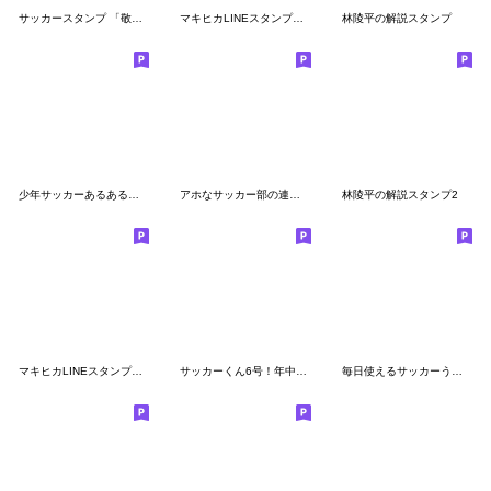
サッカースタンプ 「敬語編 」since1974
マキヒカLINEスタンプ第4弾
林陵平の解説スタンプ
少年サッカーあるあるスタンプ
アホなサッカー部の連絡【あるある・実況】
林陵平の解説スタンプ2
マキヒカLINEスタンプ第3弾
サッカーくん6号！年中使える歓喜編！
毎日使えるサッカーうさちゃん