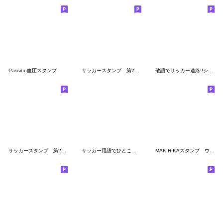
Passion血圧スタンプ
サッカースタンプ 第27弾 「悲哀編」
敬語でサッカー連絡!!シンプルスタンプ
サッカースタンプ 第28弾 「楽しい編」
サッカー用語でひとこと【Ver.2】
MAKIHIKAスタンプ ウメヒカVer