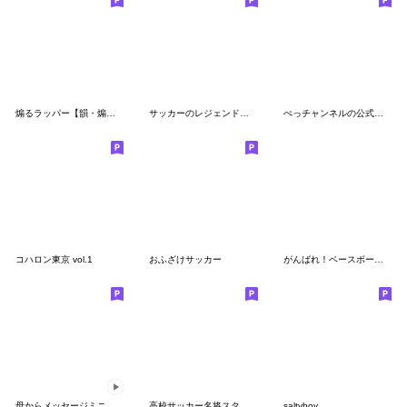
煽るラッパー【韻・煽り・ヒップホップ】
サッカーのレジェンドたち
ぺっチャンネルの公式スタンプ
コハロン東京 vol.1
おふざけサッカー
がんばれ！ベースボール 吹き出し敬語
母からメッセージミニ動く！【アレンジ】
高校サッカー名将スタンプ
saltyboy