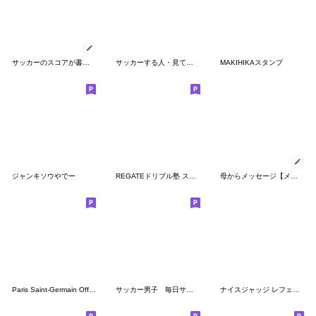
サッカーのスコアが書けるスタンプ
サッカーする人・見てる人の為の連絡網
MAKIHIKAスタンプ
ジャンキソウやでー
REGATEドリブル塾 スタンプ
母からメッセージ【メッセージスタンプ冬】
Paris Saint-Germain Official Stickers
サッカー男子 毎日サッカー
ナイスジャッジ レフェリー!! Vol.３