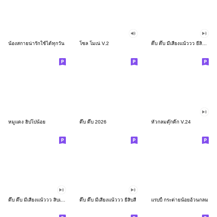
น้องสกายน่ารักใช้ได้ทุกวัน
โซล โมเน่ V.2
ดึ๊บ ดึ๊บ มีเสียงแน้ววว ยี่สิบสอง
หมูแดง ฮิปโปน้อย
ดึ๊บ ดึ๊บ 2026
หัวกลมดุ๊กดิ๊ก V.24
ดึ๊บ ดึ๊บ มีเสียงแน้ววว สิบเก้า
ดึ๊บ ดึ๊บ มีเสียงแน้ววว ยี่สิบสี่
แรบบี้ กระต่ายน้อยอ้วนกลม