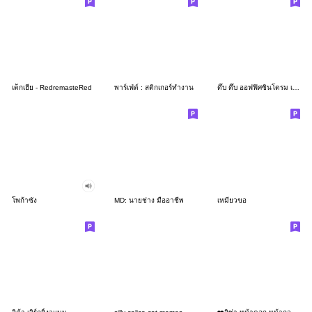
เด็กเฮีย - RedremasteRed
พาร์เฟ่ต์ : สติกเกอร์ทำงาน
ดึ๊บ ดึ๊บ ออฟฟิศซินโดรม เจ็ด
โพก้าซัง
MD: นายช่าง มืออาชีพ
เหมียวขอ