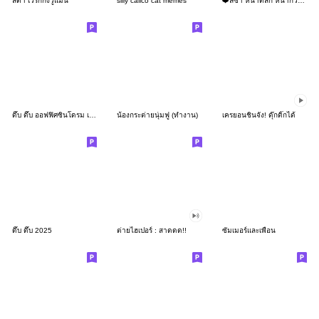
ลิต้า เวิร์กกิ้งวูแมน
silly calico cat memes
❤️ลิซ่า หน้าตลก หน้ากวน!❤️
ดึ๊บ ดึ๊บ ออฟฟิศซินโดรม เก้า
น้องกระต่ายนุ่มฟู (ทำงาน)
เครยอนชินจัง! ดุ๊กดิ๊กได้
ดึ๊บ ดึ๊บ 2025
ต่ายไฮเปอร์ : สาดดด!!
ซัมเมอร์และเพื่อน