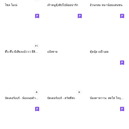
โซล โมเน่
เจ้าหมูดุ้งฮิปโปน้อยน่ารัก
อ้วนกลม หมาน้อยแสนซน
ดึ๊บ ดึ๊บ มีเสียงแน้ววว ยี่สิบห้า
แป้งพาย
ตุ้ยนุ้ย เบบี้ บอย
บัตเตอร์แบร์ - น้องเนยตัวตึง พุงเต่ง
บัตเตอร์แบร์ - สวัสดีค่ะ
น้องตาหวาน: สดใส ใจบุญ (สีพาสเทล)