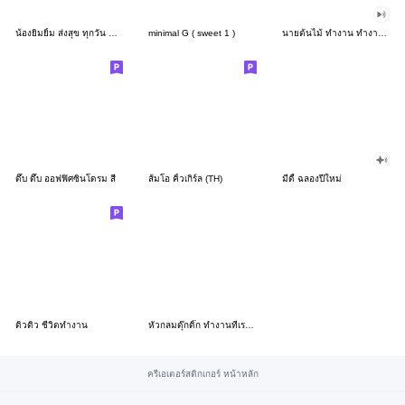
น้องยิมยิ้ม ส่งสุข ทุกวัน CutePastel THA
minimal G ( sweet 1 )
นายต้นไม้ ทำงาน ทำงาน ทำงาน!!!
ดึ๊บ ดึ๊บ ออฟฟิศซินโดรม สี่
ส้มโอ คิ้วเกิร์ล (TH)
มีดี้ ฉลองปีใหม่
ดิวดิว ชีวิตทำงาน
หัวกลมดุ๊กดิ๊ก ทำงานที่เรารัก03
ครีเอเตอร์สติกเกอร์ หน้าหลัก