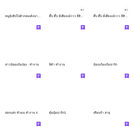
หมูดุ้งฮิปโปตัวกลมเด้งน่ารัก
ดึ๊บ ดึ๊บ มีเสียงแน้ววว ยี่สิบเจ็ด
ดึ๊บ ดึ๊บ มีเสียงแน้ววว ยี่สิบหก
สาวน้อยแก้มป่อง : ทำงาน
ลิต้า ทำงาน
น้องแก้มแก้มน่ารัก
ล่อกแล่ก หัวมน ทำงาน 4
ตุ้ยนุ้ยน่ารัก3
เทียนจ้า สาธุ