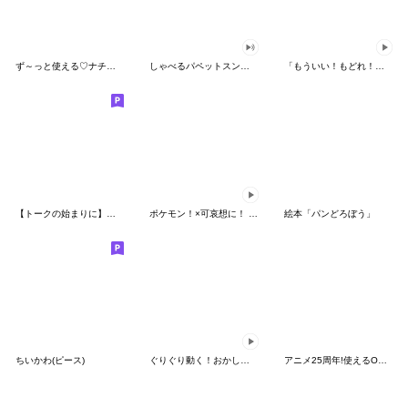
ず～っと使える♡ナチュラルガール
しゃべるパペットスンスン（HAPPY）
「もういい！もどれ！ピカチュウ！」
【トークの始まりに】ゆるカワ♪スヌーピー
ポケモン！×可哀想に！ ムチっとスタンプ
絵本「パンどろぼう」
ちいかわ(ピース)
ぐりぐり動く！おかしなポケモンスタンプ
アニメ25周年!使えるONE PIECEスタンプ