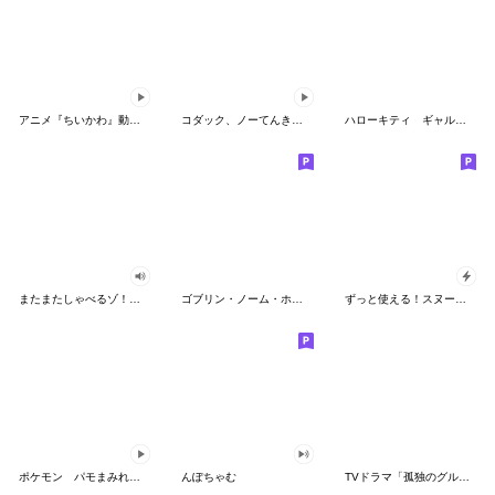
アニメ『ちいかわ』動くLINEスタンプ vol.2
コダック、ノーてんきに悩み中！
ハローキティ ギャルバイブス♡
またまたしゃべるゾ！クレヨンしんちゃん
ゴブリン・ノーム・ホーン
ずっと使える！スヌーピーのグリーティング
ポケモン パモまみれスタンプ
んぽちゃむ
TVドラマ「孤独のグルメ」