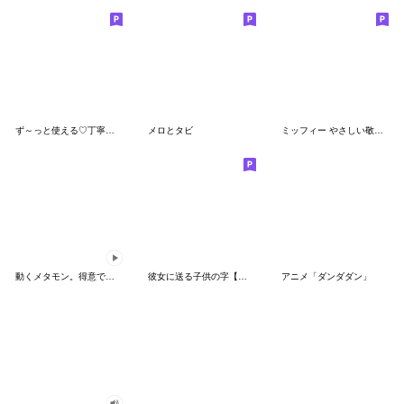
ず～っと使える♡丁寧な敬語お辞儀スタンプ
メロとタビ
ミッフィー やさしい敬語スタンプ
動くメタモン。得意でも苦手でもへんしん！
彼女に送る子供の字【カップル・彼氏】
アニメ「ダンダダン」