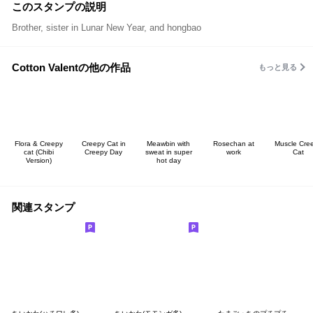
このスタンプの説明
Brother, sister in Lunar New Year, and hongbao
Cotton Valentの他の作品
もっと見る
Flora & Creepy
Creepy Cat in
Meawbin with
Rosechan at
Muscle Cre
cat (Chibi
Creepy Day
sweat in super
work
Cat
Version)
hot day
関連スタンプ