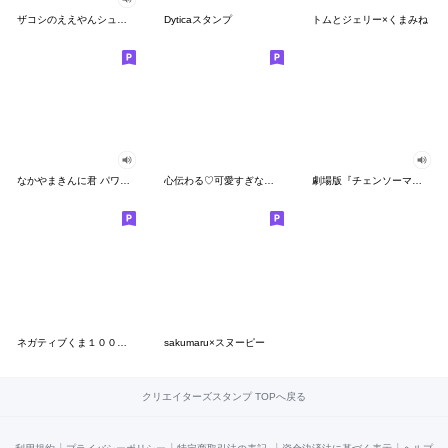
ザコシのええやんシューシュースタンプ
Dyticaスタンプ
トムとジェリー×くまみね
なかやまきんに君 パワー!!スタンプ
心伝わる♡可愛すぎない大人の長文スタンプ
劇場版『チェンソーマン レゼ篇』
ネガティブくま１００％ 憂鬱な一日
sakumaru×スヌーピー
クリエイターズスタンプ TOPへ戻る