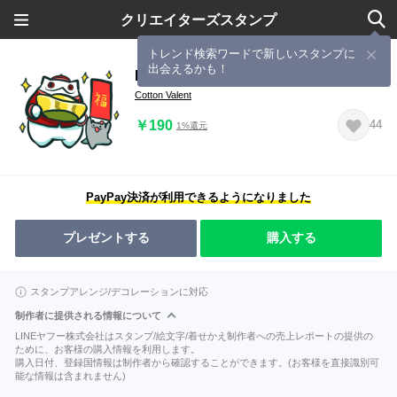
クリエイターズスタンプ
トレンド検索ワードで新しいスタンプに
出会えるかも！
Meawbin in Lunar New year
Cotton Valent
￥190
44
1%還元
PayPay決済が利用できるようになりました
プレゼントする
購入する
スタンプアレンジ/デコレーションに対応
制作者に提供される情報について
LINEヤフー株式会社はスタンプ/絵文字/着せかえ制作者への売上レポートの提供の
ために、お客様の購入情報を利用します。
購入日付、登録国情報は制作者から確認することができます。(お客様を直接識別可
能な情報は含まれません)