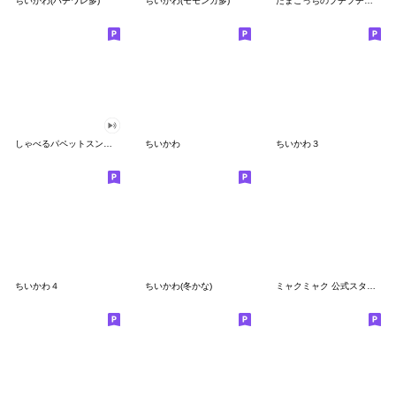
ちいかわ(ハチワレ多)
ちいかわ(モモンガ多)
たまごっちのプチプチおみせっち
しゃべるパペットスンスン
ちいかわ
ちいかわ３
ちいかわ４
ちいかわ(冬かな)
ミャクミャク 公式スタンプ第２弾