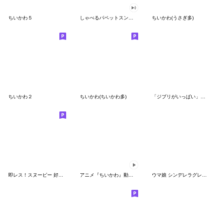
ちいかわ５
しゃべるパペットスンスン（GOOD）
ちいかわ(うさぎ多)
ちいかわ２
ちいかわ(ちいかわ多)
「ジブリがいっぱい」スタンプ
即レス！スヌーピー 好印象な長文スタンプ
アニメ『ちいかわ』動くLINEスタンプ vol.1
ウマ娘 シンデレラグレイ かんたんオグリ