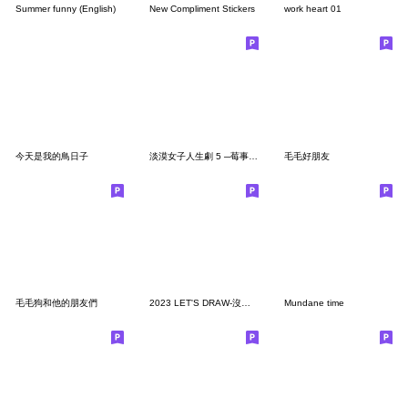
Summer funny (English)
New Compliment Stickers
work heart 01
今天是我的鳥日子
淡漠女子人生劇 5 ─莓事不要找我！
毛毛好朋友
毛毛狗和他的朋友們
2023 LET'S DRAW-沒問題小姐之真心話小精靈
Mundane time