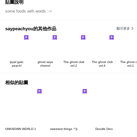
貼圖說明
some foods with words :->
saypeachyou的其他作品
顯示更多
ipyal gals:
ghost says
The ghost club
The ghost club
The ghost c
peach!
cheers!
vol.2
vol.4
vol.1
相似的貼圖
UNKNOWN WORLD 1
sweetest things :^))
Doodle Dino