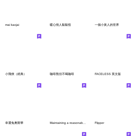
mai kaojai
暖心情人黏黏怪
一個小黃人的世界
小飛俠（經典）
咖啡熊但不喝咖啡
FACELESS 英文版
幸運兔奧斯華
Maintaining a reasonable distance
Flipper