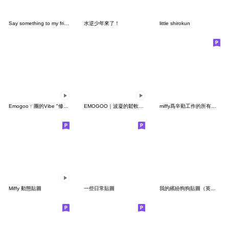
Say something to my friends
水逆少年來了！
little shirokun
Emogooㄚ團的Vibe "修正版"
EMOGOO｜波凝的鬆軟日常（無字版）
miffy爲辛勤工作的所有人加油的貼圖
Miffy 動態貼圖
一些日常貼圖
我的繽紛狗狗貼圖（英文版）