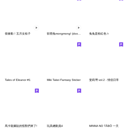
很會動！五月女桂子
软萌兔mongmong! (doodle!) 8
兔兔是粉紅色ㄉ
Tales of Eleanor #1
Miki Takei Fantasy Sticker
斐莉灣 vol.2 - 情侶日常
馬卡龍腳趾的怪獸們來了!
玩具總動員4
MINNA NO TĀBŌ 一天