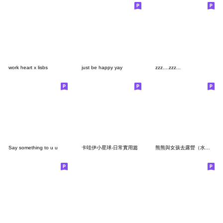
work heart x lisbs
just be happy yay
zzz....zzz...
Say something to u u
卡哇伊小星球-日常實用篇
熊熊與女孩去露營（水鹿篇）