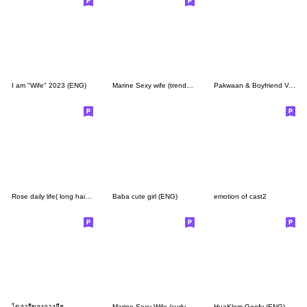
I am "Wife" 2023 (ENG)
Marine Sexy wife (trending words Eng)
Pakwaan & Boyfriend V.1 (ENG)
Rose daily life( long hair EN)
Baba cute girl (ENG)
emotion of cast2
ไดอารี่ของจางจีฮู
Marine Sexy Wife (curly hair EN)!
HuaKlom Goofy (ENG)