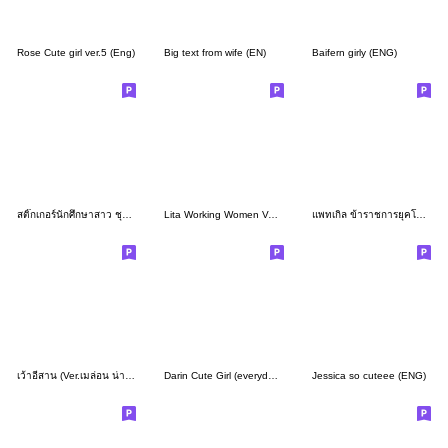
Rose Cute girl ver.5 (Eng)
Big text from wife (EN)
Baifern girly (ENG)
สติ๊กเกอร์นักศึกษาสาว ชุดที่4
Lita Working Women Ver.Eng
แพทเกิล ข้าราชการยุคโควิด V.2
เว้าอีสาน (Ver.เมล่อน น่ารัก)
Darin Cute Girl (everyday long hair Eng)
Jessica so cuteee (ENG)