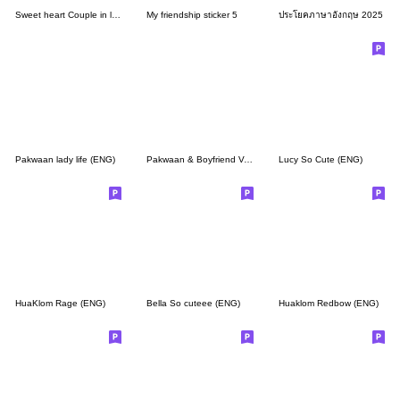
Sweet heart Couple in love (Big sticker)
My friendship sticker 5
ประโยคภาษาอังกฤษ 2025
Pakwaan lady life (ENG)
Pakwaan & Boyfriend V.2 (ENG)
Lucy So Cute (ENG)
HuaKlom Rage (ENG)
Bella So cuteee (ENG)
Huaklom Redbow (ENG)