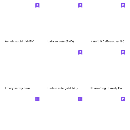
Angela social girl (EN)
Laila so cute (ENG)
สายฝอ V.6 (Everyday flirt)
Lovely snowy bear
Baifern cute girl (ENG)
Khao-Pong : Lovely Cat [ENG.]