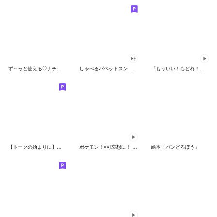
ず～っと使える♡ナチュラルガール
しゃべるパペットスンスン（HAPPY）
「もういい！もどれ！ピカチュウ！」
【トークの始まりに】ゆるカワ♪スヌーピー
ポケモン！×可哀想に！ ムチっとスタンプ
絵本「パンどろぼう」