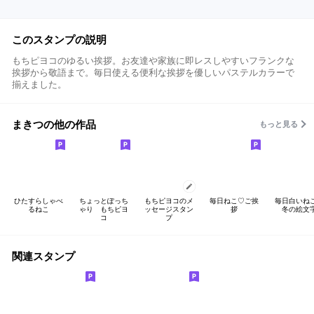
このスタンプの説明
もちピヨコのゆるい挨拶。お友達や家族に即レスしやすいフランクな
挨拶から敬語まで。毎日使える便利な挨拶を優しいパステルカラーで
揃えました。
まきつの他の作品
もっと見る
ひたすらしゃべ
ちょっとぽっち
もちピヨコのメ
毎日ねこ♡ご挨
毎日白いね
るねこ
ゃり もちピヨ
ッセージスタン
拶
冬の絵文
コ
プ
関連スタンプ