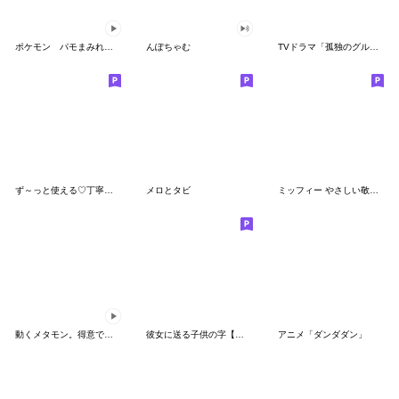
ポケモン パモまみれスタンプ
んぽちゃむ
TVドラマ「孤独のグルメ」
ず～っと使える♡丁寧な敬語お辞儀スタンプ
メロとタビ
ミッフィー やさしい敬語スタンプ
動くメタモン。得意でも苦手でもへんしん！
彼女に送る子供の字【カップル・彼氏】
アニメ「ダンダダン」