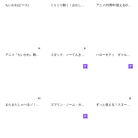
ちいかわ(ピース)
ぐりぐり動く！おかしなポケモンスタンプ
アニメ25周年!使えるONE PIECEスタンプ
アニメ『ちいかわ』動くLINEスタンプ vol.2
コダック、ノーてんきに悩み中！
ハローキティ ギャルバイブス♡
またまたしゃべるゾ！クレヨンしんちゃん
ゴブリン・ノーム・ホーン
ずっと使える！スヌーピーのグリーティング