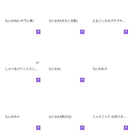
ちいかわ(ハチワレ多)
ちいかわ(モモンガ多)
たまごっちのプチプチおみせっち
しゃべるパペットスンスン
ちいかわ
ちいかわ３
ちいかわ４
ちいかわ(冬かな)
ミャクミャク 公式スタンプ第２弾