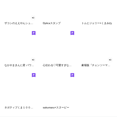
ザコシのええやんシューシュースタンプ
Dyticaスタンプ
トムとジェリー×くまみね
なかやまきんに君 パワー!!スタンプ
心伝わる♡可愛すぎない大人の長文スタンプ
劇場版『チェンソーマン レゼ篇』
ネガティブくま１００％ 憂鬱な一日
sakumaru×スヌーピー