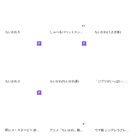
ちいかわ５
しゃべるパペットスンスン（GOOD）
ちいかわ(うさぎ多)
ちいかわ２
ちいかわ(ちいかわ多)
「ジブリがいっぱい」スタンプ
即レス！スヌーピー 好印象な長文スタンプ
アニメ『ちいかわ』動くLINEスタンプ vol.1
ウマ娘 シンデレラグレイ かんたんオグリ