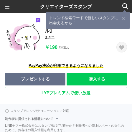
クリエイターズスタンプ
トレンド検索ワードで新しいスタンプに
出会えるかも！
もちピヨコのゆるっと挨拶【パステ
ル】
まきつ
￥190
1%還元
PayPay決済が利用できるようになりました
プレゼントする
購入する
LYPプレミアムで使い放題
スタンプアレンジ/デコレーションに対応
制作者に提供される情報について
LINEヤフー株式会社はスタンプ/絵文字/着せかえ制作者への売上レポートの提供の
ために、お客様の購入情報を利用します。