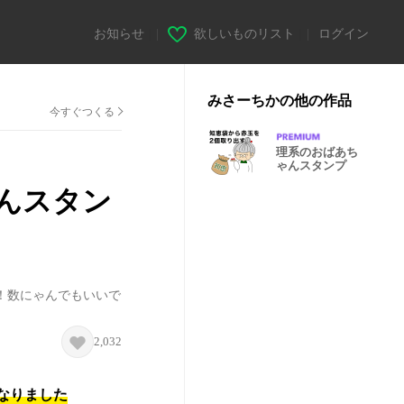
お知らせ
|
欲しいものリスト
|
ログイン
みさーちかの他の作品
今すぐつくる
理系のおばあち
ゃんスタンプ
んスタン
！数にゃんでもいいで
2,032
になりました