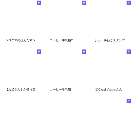
シロクマのぱんだマン
コーヒー牛乳猫2
シュールねこスタンプ
【お父さん】が使う名前スタンプ40個
コーヒー牛乳猫
ぱぐたまのおっさん