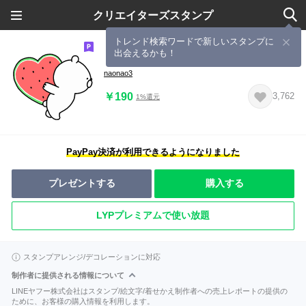
クリエイターズスタンプ
トレンド検索ワードで新しいスタンプに
出会えるかも！
【ゆる手書き】夏に使えるくまさん
naonao3
￥190
3,762
1%還元
PayPay決済が利用できるようになりました
プレゼントする
購入する
LYPプレミアムで使い放題
スタンプアレンジ/デコレーションに対応
制作者に提供される情報について
LINEヤフー株式会社はスタンプ/絵文字/着せかえ制作者への売上レポートの提供の
ために、お客様の購入情報を利用します。