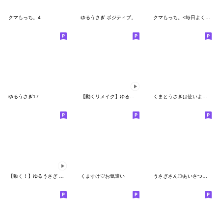
クマもっち。4
ゆるうさぎ ポジティブ。
クマもっち。<毎日よく使う言葉編>
ゆるうさぎ17
【動くリメイク】ゆるうさぎ10 ＆ 使える。
くまとうさぎは使いよう9～夏風味～
【動く！】ゆるうさぎ シンプル。
くますけ♡お気遣い
うさぎさん◎あいさつスタンプ #10