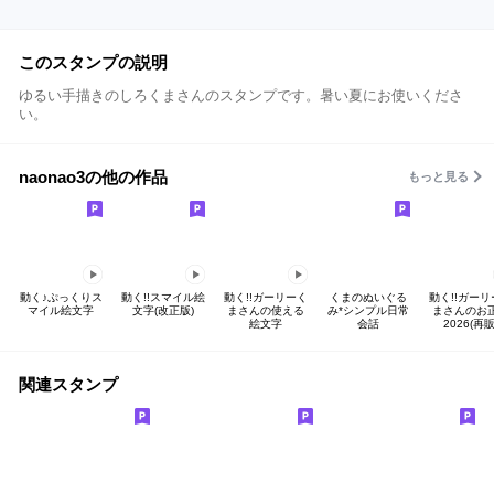
このスタンプの説明
ゆるい手描きのしろくまさんのスタンプです。暑い夏にお使いくださ
い。
naonao3の他の作品
もっと見る
動く♪ぷっくりス
動く!!スマイル絵
動く!!ガーリーく
くまのぬいぐる
動く!!ガー
マイル絵文字
文字(改正版)
まさんの使える
み*シンプル日常
まさんのお
絵文字
会話
2026(再販
関連スタンプ