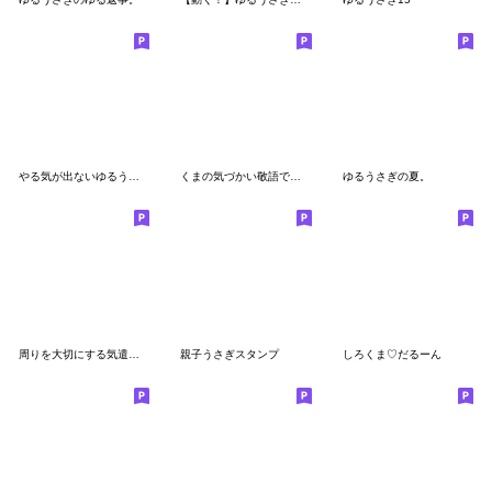
やる気が出ないゆるうさぎ。
くまの気づかい敬語です。
ゆるうさぎの夏。
周りを大切にする気遣いセット
親子うさぎスタンプ
しろくま♡だるーん