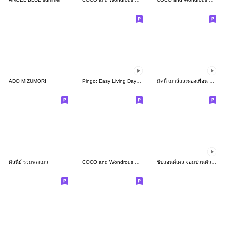
ADO MIZUMORI
Pingo: Easy Living Day(EN)
มิคกี้ เมาส์และผองเพื่อน ดีไซน์เรโทร
ดิสนีย์ รวมพลแมว
COCO and Wondrous Gang 23
ชิปแอนด์เดล จอมป่วนตัวจิ๋ว