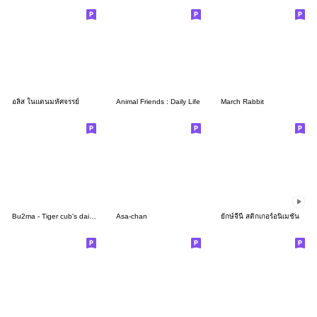
อลิส ในแดนมหัศจรรย์
Animal Friends : Daily Life
March Rabbit
Bu2ma - Tiger cub's daily life
Asa-chan
ยักษ์จีนี่ สติกเกอร์อนิเมชัน