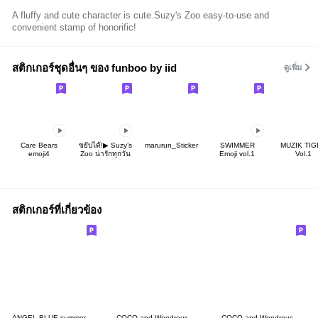
A fluffy and cute character is cute.Suzy's Zoo easy-to-use and
convenient stamp of honorific!
สติกเกอร์ชุดอื่นๆ ของ funboo by iid
ดูเพิ่ม
Care Bears
ขยับได้!▶︎ Suzy’s
marurun_Sticker
SWIMMER
MUZIK TIG
emoji4
Zoo น่ารักทุกวัน
Emoji vol.1
Vol.1
สติกเกอร์ที่เกี่ยวข้อง
ANGEL BLUE summer
COCO and Wondrous Gang 34
COCO and Wondrous Gang 22