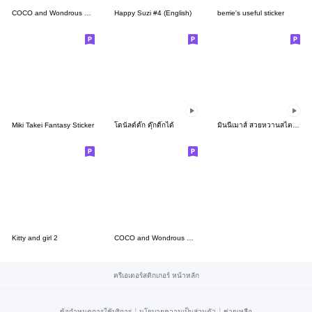
COCO and Wondrous Gang 8
Happy Suzi #4 (English)
berrie's useful sticker
Miki Takei Fantasy Sticker
โดนัลด์ดั๊ก ดุ๊กดิ๊กได้
มินนี่เมาส์ สวยหวานสไตล์สาวน้อย
Kitty and girl 2
COCO and Wondrous Gang 6
ครีเอเตอร์สติกเกอร์ หน้าหลัก
|
|
ข้อกำหนดการใช้บริการ
นโยบายความเป็นส่วนตัว
ช่วยเหลือ