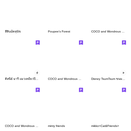
สี่สิบเอ็ดสุนัข
Poupee's Forest
COCO and Wondrous Gang 21
ดิสนีย์ มารี แมวเหมียวป๊อปอัพ
COCO and Wondrous BIG 4
Disney TsumTsum ขนมหวาน ดุ๊กดิ๊กได้
COCO and Wondrous Gang 15
minty friends
mikko<Cat&Friends>