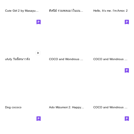
Cute Girl 2 by Masayumi (English Ver.)
ดิสนีย์ รวมพลแมวในแนวเรโทร
Hello, It's me. I'm Amor. 2
ufufy วันนี้หนาวจัง
COCO and Wondrous BIG 5
COCO and Wondrous Gang 26
Dog cococo
Ado Mizumori 2: Happy Girls!
COCO and Wondrous Gang 18