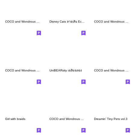
COCO and Wondrous Gang 24
Disney Cats ลายเส้น Echigawa Noriyuki♪
COCO and Wondrous Gang 31
COCO and Wondrous Gang 3
UniBEARsity เฉลิมฉลอง
COCO and Wondrous Gang 32
Girl with braids
COCO and Wondrous Gang 2
Dreamin' Tiny Pets vol.3