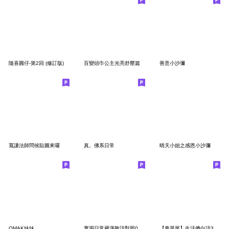
隨喜圓仔-第2回 (修訂版)
百變頭巾公主光亮舒壓篇
善意小沙彌
寬謙法師問候貼圖來囉
真。佛系日常
晴天小姐之感恩小沙彌
OMAK妹妹
實用日常藏漢敬語對照001吉祥如意問候篇
【青菜尾】生活傻白語3.(人生金句體感語錄)