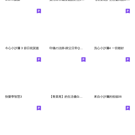
今心小沙彌 3 節日祝賀篇
印儀の法師-師父日常Q版陪您度過每一天
洗心小沙彌4 一切都好
快樂學智慧3
【青菜尾】的生活傻白語2.(可愛逗趣表情包)
來自小沙彌的祝福06