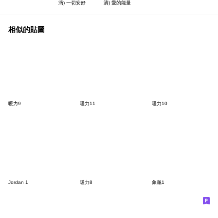
滴) 一切安好
滴) 愛的能量
相似的貼圖
暖力9
暖力11
暖力10
Jordan 1
暖力8
象龜1