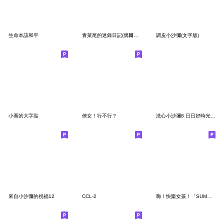
生命本該和平
青菜尾的迷錄日記(偶爾迷糊也是種朦朧美)
調皮小沙彌(文字版)
小喬的大字貼
俠女！行不行？
洗心小沙彌8 日日好時光大貼圖
來自小沙彌的祝福12
CCL-2
嗨！快樂女孩！「SUMMER」