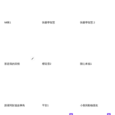
Mi咪1
快樂學智慧
快樂學智慧２
那是我的回憶
櫻花雪2
開心來福1
跟著阿財遊故事島
平安1
小善與動物朋友