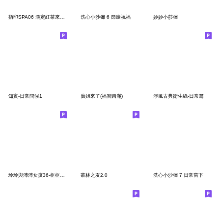
指印SPA06 淡定紅茶來一杯
洗心小沙彌 6 節慶祝福
妙妙小莎彌
知賓-日常問候1
廣姐來了(福智圓滿)
淨風古典衛生紙-日常篇
玲玲與沛沛女孩36-框框世界篇
叢林之友2.0
洗心小沙彌 7 日常當下