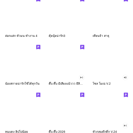
ล่อกแล่ก หัวมน ทำงาน 4
ตุ้ยนุ้ยน่ารัก3
เทียนจ้า สาธุ
น้องสกายน่ารักใช้ได้ทุกวัน
ดึ๊บ ดึ๊บ มีเสียงแน้ววว ยี่สิบสอง
โซล โมเน่ V.2
หมูแดง ฮิปโปน้อย
ดึ๊บ ดึ๊บ 2026
หัวกลมดุ๊กดิ๊ก V.24