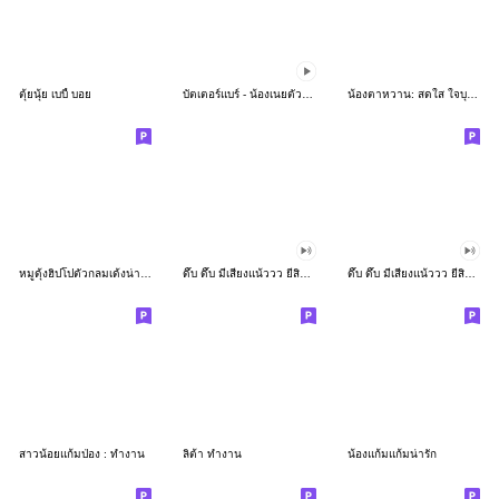
ตุ้ยนุ้ย เบบี้ บอย
บัตเตอร์แบร์ - น้องเนยตัวตึง พุงเต่ง
น้องตาหวาน: สดใส ใจบุญ (สีพาสเทล)
หมูดุ้งฮิปโปตัวกลมเด้งน่ารัก
ดึ๊บ ดึ๊บ มีเสียงแน้ววว ยี่สิบเจ็ด
ดึ๊บ ดึ๊บ มีเสียงแน้ววว ยี่สิบหก
สาวน้อยแก้มป่อง : ทำงาน
ลิต้า ทำงาน
น้องแก้มแก้มน่ารัก