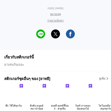
©2021 [YAYEE]
หมายเหตุ
รายงานปัญหา
เกี่ยวกับสติกเกอร์นี้
มาเล่นกันเถอะ
สติกเกอร์ชุดอื่นๆ ของ [ยาหยี]
ดูเพิ่ม
พี่1 ใช้ได้ทุกวัน
ติงติง:มนุษย์
จอลลี่ ลุงหมีขี้บ่น
วันทำงานของ
ไดโนเหมียว
หมาป่าน้อย
5 : ตรุษจีน
น้องดอกไม้
สนุกทุกวั