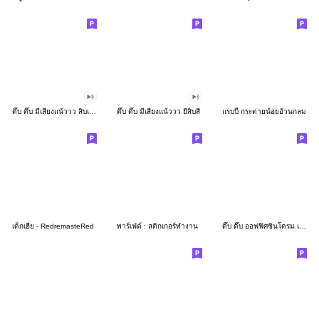
ดึ๊บ ดึ๊บ มีเสียงแน้ววว สิบเก้า
ดึ๊บ ดึ๊บ มีเสียงแน้ววว ยี่สิบสี่
แรบบี้ กระต่ายน้อยอ้วนกลม
เด็กเฮีย - RedremasteRed
พาร์เฟ่ต์ : สติกเกอร์ทำงาน
ดึ๊บ ดึ๊บ ออฟฟิศซินโดรม เจ็ด