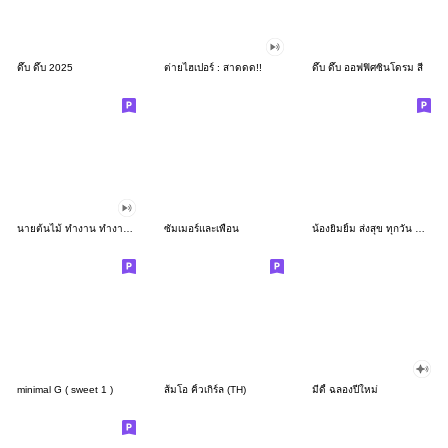
ดึ๊บ ดึ๊บ 2025
ต่ายไฮเปอร์ : สาดดด!!
ดึ๊บ ดึ๊บ ออฟฟิศซินโดรม สี่
นายต้นไม้ ทำงาน ทำงาน ทำงาน!!!
ซัมเมอร์และเพื่อน
น้องยิมยิ้ม ส่งสุข ทุกวัน CutePastel THA
minimal G ( sweet 1 )
ส้มโอ คิ้วเกิร์ล (TH)
มีดี้ ฉลองปีใหม่