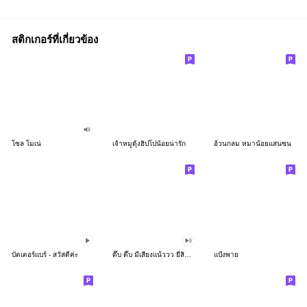
สติกเกอร์ที่เกี่ยวข้อง
โซล โมเน่
เจ้าหมูดุ้งฮิปโปน้อยน่ารัก
อ้วนกลม หมาน้อยแสนซน
บัตเตอร์แบร์ - สวัสดีค่ะ
ดึ๊บ ดึ๊บ มีเสียงแน้ววว ยี่สิบห้า
แป้งพาย