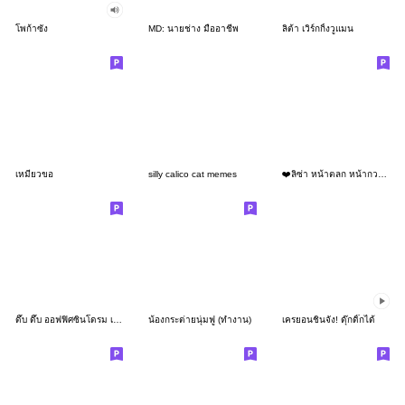
โพก้าซัง
MD: นายช่าง มืออาชีพ
ลิต้า เวิร์กกิ้งวูแมน
เหมียวขอ
silly calico cat memes
❤️ลิซ่า หน้าตลก หน้ากวน!❤️
ดึ๊บ ดึ๊บ ออฟฟิศซินโดรม เก้า
น้องกระต่ายนุ่มฟู (ทำงาน)
เครยอนชินจัง! ดุ๊กดิ๊กได้