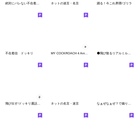
絶対にバレない不在着信ドッキリスタンプ
ネットの迷言・名言
踊る！今これ界隈/ゴリラ
不在着信 ドッキリ
MY COCKROACH 4 Animate
⚫飛び散るリアルミルク【シュール/面白い】
飛び出す!ドッキリ通話中スタンプ
ネットの名言・迷言
なぁぜなぁぜ？で煽り日常ゴリラ【面白い】