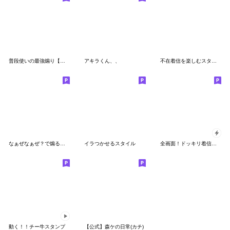
普段使いの最強煽り【毒舌・面白い・ネタ】
アキラくん、、
不在着信を楽しむスタンプ
なぁぜなぁぜ？で煽るスタンプ【面白い】
イラつかせるスタイル
全画面！ドッキリ着信スタンプ1
動く！！チー牛スタンプ
【公式】森ケの日常(カチ)