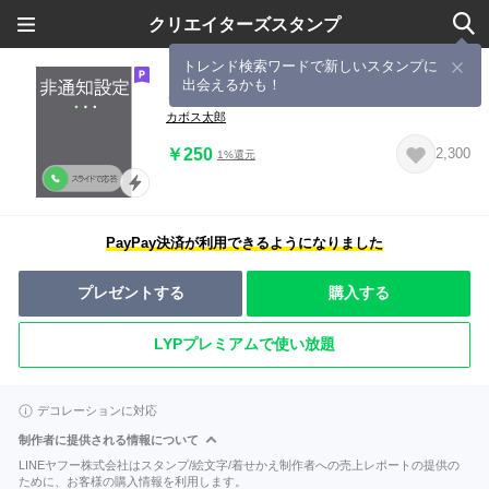
クリエイターズスタンプ
トレンド検索ワードで新しいスタンプに
出会えるかも！
とび出す!!ドッキリ着信!!!
カボス太郎
￥250
2,300
1%還元
PayPay決済が利用できるようになりました
プレゼントする
購入する
LYPプレミアムで使い放題
デコレーションに対応
制作者に提供される情報について
LINEヤフー株式会社はスタンプ/絵文字/着せかえ制作者への売上レポートの提供の
ために、お客様の購入情報を利用します。