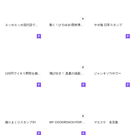
エッホエッホ流行語で伝えなきゃ
動く！ひろゆき/西村博之/論破王スタンプ
サポ魂 日常スタンプ
120円でイキリ野郎を煽るスタンプ
飛び出す！ 真夏の強面スタンプ
ジャンキソウやでー
煽りまくりスタンプ3!!
MY COCKROACH POP UP
マエスケ 名言集