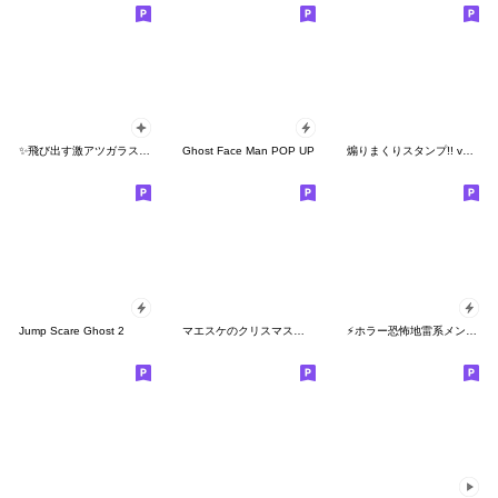
✨飛び出す激アツガラス割れ
Ghost Face Man POP UP
煽りまくりスタンプ!! ver.2 修正版
Jump Scare Ghost 2
マエスケのクリスマス大好きスタンプ
⚡ホラー恐怖地雷系メンヘラ蠢く動く傷文字