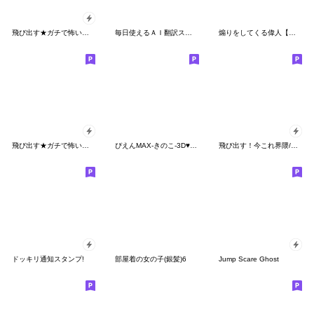
飛び出す★ガチで怖い！呪われた人形3.5 下
毎日使えるＡＩ翻訳スタンプ【煽る・ネタ】
煽りをしてくる偉人【面白い・ネタ】
飛び出す★ガチで怖い！ストーカー女の霊_;
ぴえんMAX-きのこ-3D♥ネット用語
飛び出す！今これ界隈/ゴリラ
ドッキリ通知スタンプ!
部屋着の女の子(銀髪)6
Jump Scare Ghost