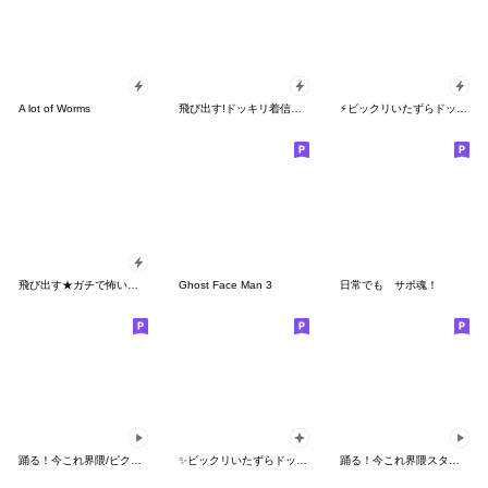
A lot of Worms
飛び出す!ドッキリ着信スタンプS1
⚡ビックリいたずらドッキリ【飛び出す】v1
飛び出す★ガチで怖い！旅館の女幽霊4
Ghost Face Man 3
日常でも サポ魂！
踊る！今これ界隈/ピクトグラムスタンプ
✨ビックリいたずらドッキリ【背景が動く】1
踊る！今これ界隈スタンプ