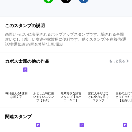
このスタンプの説明
画面いっぱいに表示されるポップアップスタンプです。騙される事間
違いなし！親しい友達や家族用に便利です。動くスタンプ/不在着信/通
話/非通知設定/匿名希望/上司/電話
カボス太郎の他の作品
もっと見る
毎日使える‼便利
ふとした時に使
煙草好きな諭吉
家に人を呼ぶこ
画面の上に
な顔文字
いやすいスタン
スタンプ【タバ
とに全力を注ぐ
と虫ドッキリ
プ【ネタ】
コ・ヤニ】
スタンプ
【面白い
関連スタンプ