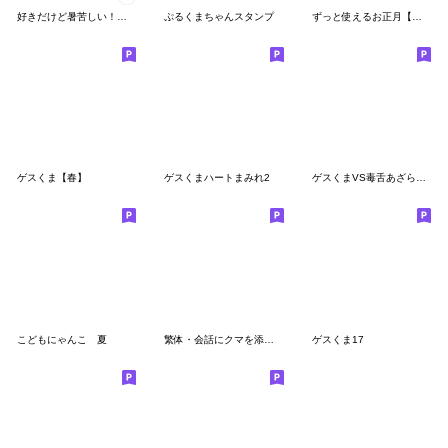
好きだけど暑苦しい！ジャージちゃん
ぷるくまちゃんスタンプ
ずっと使えるお正月【ちびうさくま】再販
ゲスくま【春】
ゲスくまハートまみれ2
ゲスくまVS毒舌あざらし☆あざらしサイド4
こどもにゃんこ 夏
繁体・会話にクマを添えましょう(クマ子18)
ゲスくま17