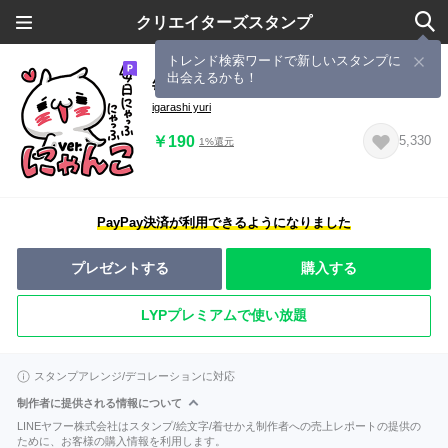
クリエイターズスタンプ
トレンド検索ワードで新しいスタンプに
出会えるかも！
毎日にゃっふにゃっふ ver.にゃんこ
igarashi yuri
￥190
5,330
1%還元
PayPay決済が利用できるようになりました
プレゼントする
購入する
LYPプレミアムで使い放題
スタンプアレンジ/デコレーションに対応
制作者に提供される情報について
LINEヤフー株式会社はスタンプ/絵文字/着せかえ制作者への売上レポートの提供の
ために、お客様の購入情報を利用します。