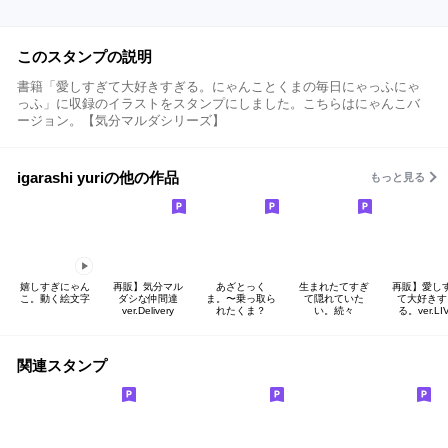
このスタンプの説明
書籍「愛しすぎて大好きすぎる。にゃんことくまの毎日にゃっふにゃ
っふ」に収録のイラストをスタンプにしました。こちらはにゃんこバ
ージョン。【気分マルダシリーズ】
igarashi yuriの他の作品
もっと見る
嬉しすぎにゃん
再販】気分マル
あざとっく
生まれたてすぎ
再販】愛し
こ。動く絵文字
ダシな仲間達
ま。〜乗っ取ら
て隠れていた
て大好きす
ver.Delivery
れたくま？
い。続々
る。ver.LI
関連スタンプ