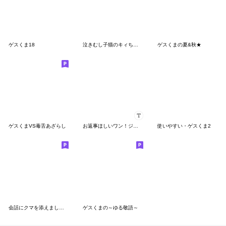
ゲスくま18
泣きむし子猫のキィちゃん 2
ゲスくまの夏&秋★
ゲスくまVS毒舌あざらし
お返事ほしいワン！ジャージちゃんカスタム
使いやすい・ゲスくま2
会話にクマを添えましょう 復刻版❤︎3
ゲスくまの～ゆる敬語～