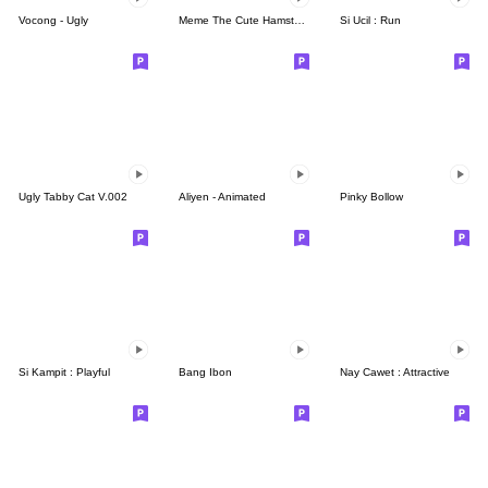
Vocong - Ugly
Meme The Cute Hamster III
Si Ucil : Run
Ugly Tabby Cat V.002
Aliyen - Animated
Pinky Bollow
Si Kampit : Playful
Bang Ibon
Nay Cawet : Attractive