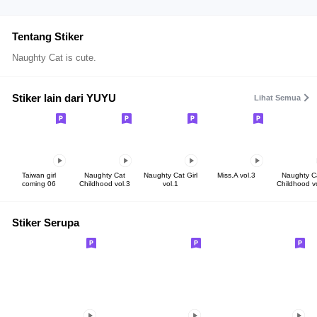
Tentang Stiker
Naughty Cat is cute.
Stiker lain dari YUYU
Lihat Semua
Taiwan girl
Naughty Cat
Naughty Cat Girl
Miss.A vol.3
Naughty C
coming 06
Childhood vol.3
vol.1
Childhood v
Stiker Serupa