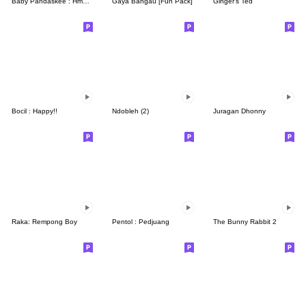
Baby Pandaskee : Hmmm
Gaya Bangau [Fun Pack]
Ginger's Ted
Bocil : Happy!!
Ndobleh (2)
Juragan Dhonny
Raka: Rempong Boy
Pentol : Pedjuang
The Bunny Rabbit 2