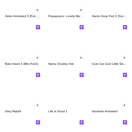
Zelen Animated 3 (Fun Pack)
Pepapuaco: Lovely Manghost
Hantu Grup Part 3 (Suroboyoan)
Babi Imoet 3 (Mini Pack)
Namu Chubby Owl
Cute Cat Cool Little Sister in Love
Grey Rabbit
Life is Good 1
Gemesin Animated