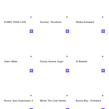
KUMIS YANG LAIN
Survival : Rundown
Rimba Animated
Zelen White
Panda Gemuk Joget
Si Brekele
Bunny Jean Expression 2
Meme The Cute Hamster II
Bunny Boy : Animated