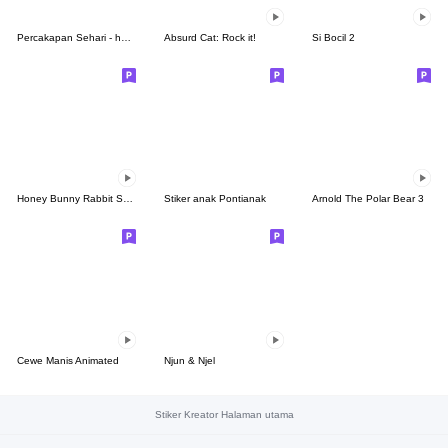
Percakapan Sehari - hari Raselia part.2
Absurd Cat: Rock it!
Si Bocil 2
Honey Bunny Rabbit Sachet 1
Stiker anak Pontianak
Arnold The Polar Bear 3
Cewe Manis Animated
Njun & Njel
Stiker Kreator Halaman utama