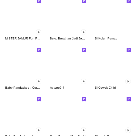
MISTER JAMUR Fun Pack
Bejo: Bertahan Jadi Jomblo
Si Kolu : Pemad
Baby Pandaskee : Cute Face
its typo? 4
Si Cewek Chibi