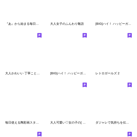
『あ』から始まる毎日ことば [改訂版]
大人女子のふんわり敬語
[BIG]ハイ！ ハッピーガール！「改訂版」
大人かわいい 丁寧ことば（再販）
[BIG]ハイ！ ハッピーガール！SUMMER
レトロガールズ 2
毎日使える陶彩画スタンプ
大人可愛い♡女の子の[ カラフル♪ ］
ダジャレで気持ちを伝えましょ♪（再販）