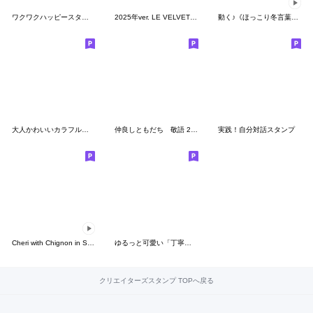
ワクワクハッピースタンプ♡
2025年ver. LE VELVETS スタンプ
動く♪《ほっこり冬言葉》ハナチャンと猫
大人かわいいカラフル女子のスタンプ
仲良しともだち 敬語 2「改訂版」
実践！自分対話スタンプ
Cheri with Chignon in Summer
ゆるっと可愛い「丁寧ことば」改訂版
クリエイターズスタンプ TOPへ戻る