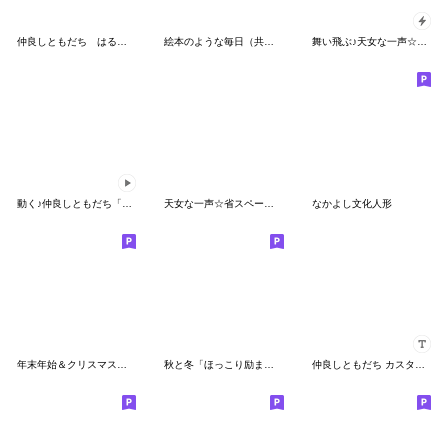
仲良しともだち はるちゃんとふうくんの冬
絵本のような毎日（共感）
舞い飛ぶ♪天女な一声☆ポップアップ
動く♪仲良しともだち「日常&敬語」夏
天女な一声☆省スペース（改訂版）
なかよし文化人形
年末年始＆クリスマススタンプ ５
秋と冬「ほっこり励ましことば」
仲良しともだち カスタムスタンプ（再販）