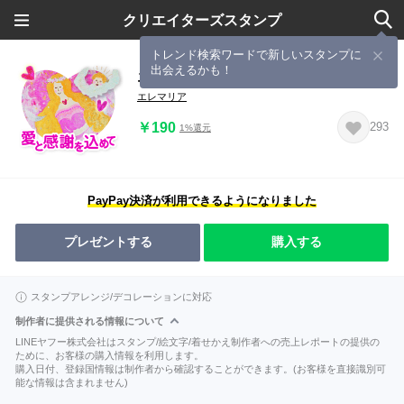
クリエイターズスタンプ
トレンド検索ワードで新しいスタンプに
出会えるかも！
エレマリアの愛と光の天使たち
エレマリア
￥190
293
1%還元
PayPay決済が利用できるようになりました
プレゼントする
購入する
スタンプアレンジ/デコレーションに対応
制作者に提供される情報について
LINEヤフー株式会社はスタンプ/絵文字/着せかえ制作者への売上レポートの提供の
ために、お客様の購入情報を利用します。
購入日付、登録国情報は制作者から確認することができます。(お客様を直接識別可
能な情報は含まれません)