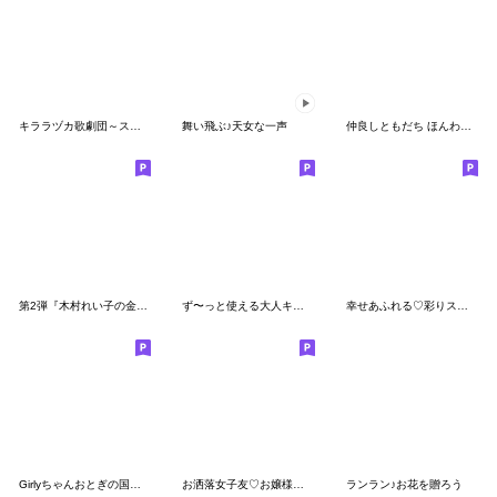
キララヅカ歌劇団～スミレの淑女～
舞い飛ぶ♪天女な一声
仲良しともだち ほんわか励ましことば 再販
第2弾『木村れい子の金運爆上げスタンプ』
ず〜っと使える大人キュートな丁寧ことば
幸せあふれる♡彩りスタンプ♪
Girlyちゃんおとぎの国・アパルトマン
お洒落女子友♡お嬢様言葉♪
ランラン♪お花を贈ろう