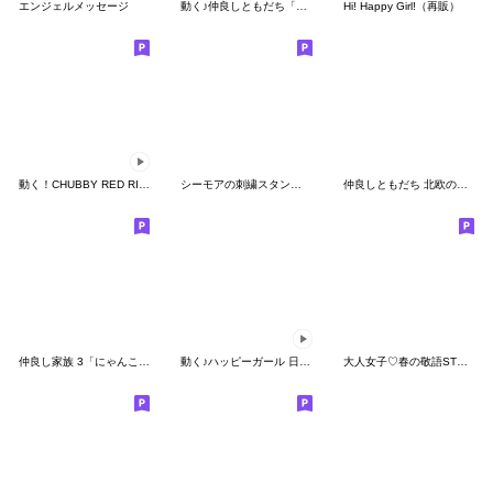
エンジェルメッセージ
動く♪仲良しともだち「日常&敬語」2
Hi! Happy Girl!（再販）
動く！CHUBBY RED RIDING HOOD
シーモアの刺繍スタンプ◆2
仲良しともだち 北欧の優しい日常ことば
仲良し家族 3「にゃんこ編」
動く♪ハッピーガール 日常＆お祝い 改訂版
大人女子♡春の敬語STYLE♪