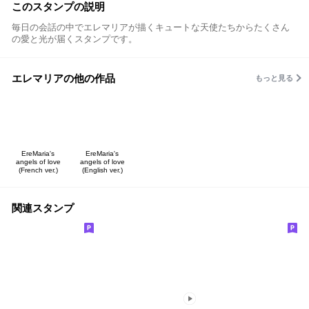
このスタンプの説明
毎日の会話の中でエレマリアが描くキュートな天使たちからたくさん
の愛と光が届くスタンプです。
エレマリアの他の作品
もっと見る
EreMaria's
EreMaria's
angels of love
angels of love
(French ver.)
(English ver.)
関連スタンプ