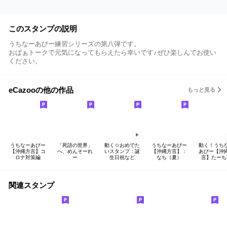
このスタンプの説明
うちなーあびー練習シリーズの第八弾です。
おばぁトークで元気になってもらえたら幸いです♪ぜひ楽しんでお使い
ください。
eCazooの他の作品
もっと見る
うちなーあびー
「死語の世界」
動く☆おめでた
うちなーあびー
動く！うち
【沖縄方言】コ
へ、めんそーれ
いスタンプ：誕
【沖縄方言】：
あびー【沖
ロナ対策編
ー
生日祝など
なち（夏）
言】たーち
関連スタンプ