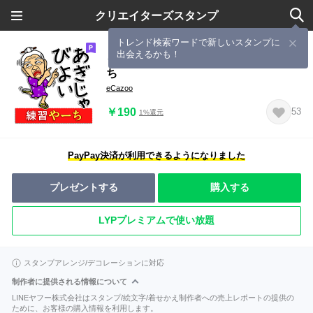
クリエイターズスタンプ
トレンド検索ワードで新しいスタンプに
出会えるかも！
うちなーあびー【沖縄方言】練習やー
ち
eCazoo
￥190
53
1%還元
PayPay決済が利用できるようになりました
プレゼントする
購入する
LYPプレミアムで使い放題
スタンプアレンジ/デコレーションに対応
制作者に提供される情報について
LINEヤフー株式会社はスタンプ/絵文字/着せかえ制作者への売上レポートの提供の
ために、お客様の購入情報を利用します。