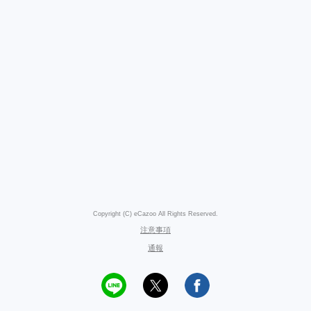
Copyright (C) eCazoo All Rights Reserved.
注意事項
通報