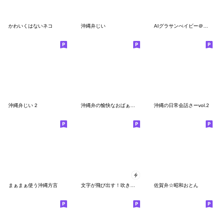
かわいくはないネコ
沖縄弁じい
AIグラサンべイビー＠沖縄弁スタンプ
沖縄弁じい 2
沖縄弁の愉快なおばぁさー
沖縄の日常会話さーvol.2
まぁまぁ使う沖縄方言
文字が飛び出す！吹き出しPOPUP☆沖縄弁ver
佐賀弁☆昭和おとん