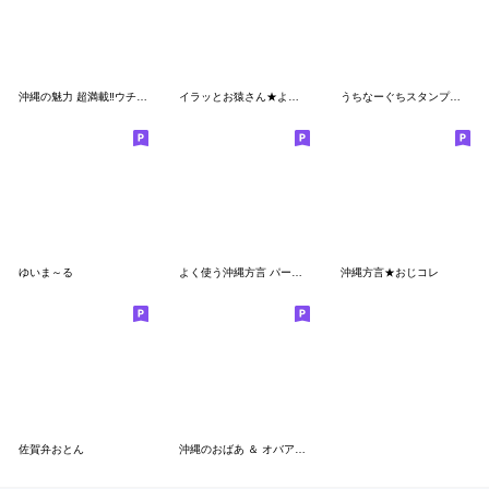
沖縄の魅力 超満載‼︎ウチナーグチと標準語
イラッとお猿さん★よく使う【沖縄弁】
うちなーぐちスタンプ第二弾
ゆいま～る
よく使う沖縄方言 パート２
沖縄方言★おじコレ
佐賀弁おとん
沖縄のおばあ ＆ オバア⑥うちなーぐちぐち