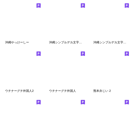
沖縄やっけーしー
沖縄シンプルデカ文字スタンプ 2
沖縄シンプルデカ文字スタンプ ３
ウチナーグチ外国人2
ウチナーグチ外国人
熊本弁じい 2