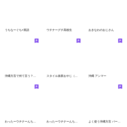
うちなーぐち×英語
ウチナーグチ高校生
おきなわのおじさん
沖縄方言で何て言う？第２弾！
スタイル抜群おやじ（沖縄編）
沖縄 アンマー
わったーウチナーんちゅ！
わったーウチナーんちゅ！2(ターチ)修正版
よく使う沖縄方言 パート2（筆文字 ver.）