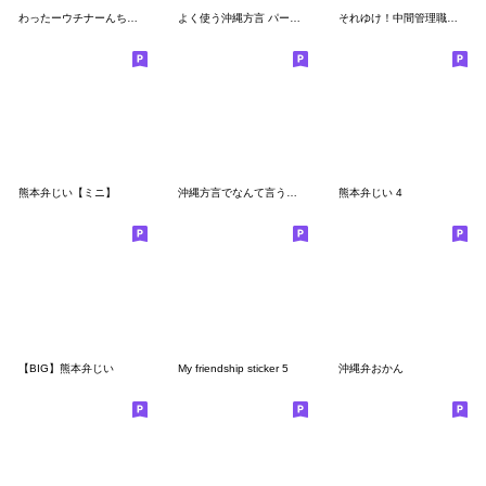
わったーウチナーんちゅ！3
よく使う沖縄方言 パート1（筆文字 ver.）
それゆけ！中間管理職【沖縄編】
熊本弁じい【ミニ】
沖縄方言でなんて言う？第３弾！
熊本弁じい 4
【BIG】熊本弁じい
My friendship sticker 5
沖縄弁おかん