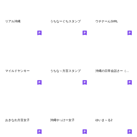
リアル沖縄
うちなーぐちスタンプ
ウチナーんGIRL
マイルドヤンキー
うちな～方言スタンプ
沖縄の日常会話さー（ウチナーグチ）
おきなわ方言女子
沖縄やっけー女子
ゆいま～る2