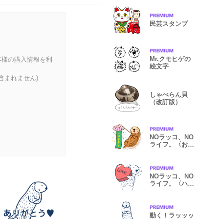
民芸スタンプ
Mr.クモヒゲの
客様の購入情報を利
絵文字
含まれません)
しゃべらん貝
（改訂版）
NOラッコ、NO
ライフ。〈おめ
でとう〉英語版
NOラッコ、NO
ライフ。〈ハー
ト〉英語版
動く！ラッッッ