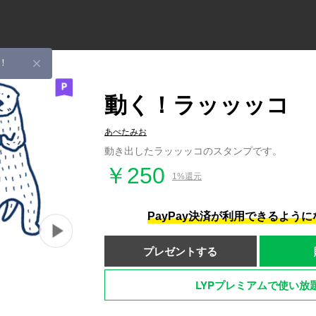
！
動く！ラッッッコ
あべたみお
動き出したラッッッコのスタンプです。
￥250
1%還元
PayPay決済が利用できるよう
プレゼントする
LYPプレミアムで使い放