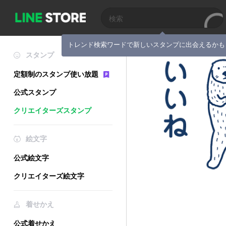
トレンド検索ワードで新しいスタンプに出会えるかも
スタンプ
定額制のスタンプ使い放題
公式スタンプ
クリエイターズスタンプ
絵文字
公式絵文字
クリエイターズ絵文字
着せかえ
公式着せかえ