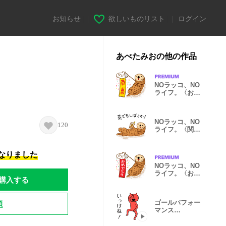
お知らせ
|
欲しいものリスト
|
ログイン
あべたみおの他の作品
NOラッコ、NO
ライフ。〈おめ
でとう〉中国語
NOラッコ、NO
120
ライフ。〈関西
弁〉
になりました
NOラッコ、NO
ライフ。〈おめ
購入する
でとう〉日本語
題
ゴールパフォー
マンス
feat.ONI3