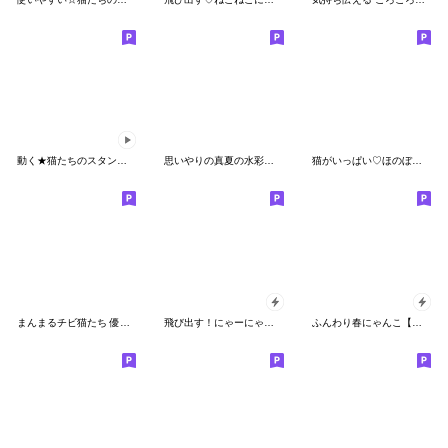
動く★猫たちのスタンプ(冬)２
思いやりの真夏の水彩猫❁⃘*
猫がいっぱい♡ほのぼの日常
まんまるチビ猫たち 優しい毎日
飛び出す！にゃーにゃー団４
ふんわり春にゃんこ【敬語多め】