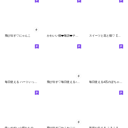
飛び出す♡にゃんこ
かわいい猫❤️敬語❤️チビカワ猫よく使う
スイーツと花と猫♡【良く使う言葉】
毎日使える ハートいっぱいねこ 1年中
飛び出す♡毎日使える♪ねこねこにゃんこ
毎日使える4匹のぽちゃりねこ「長文」
使いやすい☆猫たちのスタンプ 2
飛び出す♡ねこねこにゃんこ
気持ち伝える ころころトラ猫２