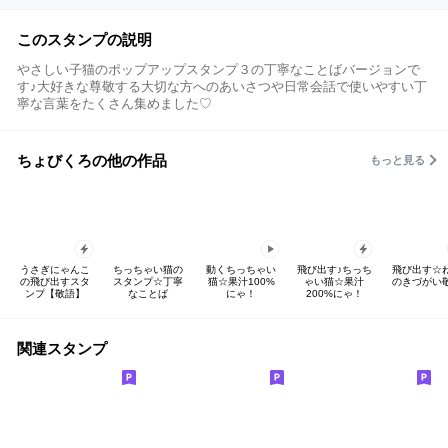
このスタンプの説明
やさしい子猫のポップアップスタンプ３の丁寧なことばバージョンで
す♪大好きな尊敬する大切な方へのあいさつや日常会話で使いやすい丁
寧な言葉をたくさん集めました♡
ちょびくろの他の作品
もっと見る
うさぎにゃんこ
ちっちゃい猫の
動くちっちゃい
飛び出す♪ちっち
飛び出す☆
の飛び出すスタ
スタンプ☆丁寧
猫☆果汁100%
ゃい猫☆果汁
のきづがい
ンプ【敬語】
なことば
にゃ！
200%にゃ！
関連スタンプ