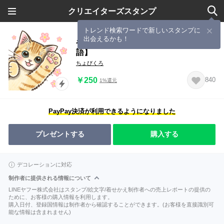
クリエイターズスタンプ
トレンド検索ワードで新しいスタンプに
出会えるかも！
やさしい子猫のポップアップ3.5【丁寧
語】
ちょびくろ
￥250
840
1%還元
PayPay決済が利用できるようになりました
プレゼントする
購入する
デコレーションに対応
制作者に提供される情報について
LINEヤフー株式会社はスタンプ/絵文字/着せかえ制作者への売上レポートの提供の
ために、お客様の購入情報を利用します。
購入日付、登録国情報は制作者から確認することができます。(お客様を直接識別可
能な情報は含まれません)