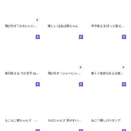
飛び出す♡かわいいにゃんこ
優しい ばあば猫ちゃん
年中使える!ずっと使えるふわふわねこ日常
毎日使える でか文字 ねこ 挨拶 敬語 日常
飛び出す！にゃーにゃー団３
動く☆気持ち伝える猫たちのスタンプ
もこもこ猫ちゃんズ 毎日使う言葉
ちびにゃんズ 見やすい一言
ねこ♡癒しのスタンプ