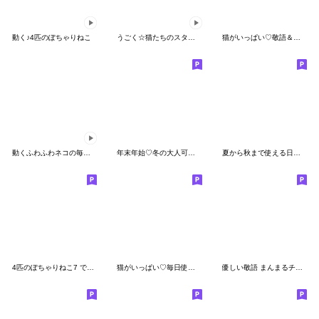
動く♪4匹のぽちゃりねこ
うごく☆猫たちのスタンプ(夏)
猫がいっぱい♡敬語＆挨拶
動くふわふわネコの毎日スタンプ
年末年始♡冬の大人可愛いガーリーキャット
夏から秋まで使える日常会話♡猫スタンプ
4匹のぽちゃりねこ7 でか文字
猫がいっぱい♡毎日使える
優しい敬語 まんまるチビ猫たち