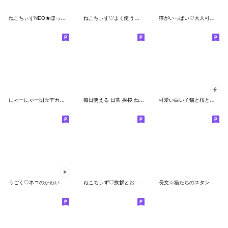
ねこちぃずNEO★ほっこりスタンプ
ねこちぃず♡よく使う言葉♡即答スタンプ
猫がいっぱい♡大人可愛い日常あいさつ
にゃーにゃー団☆デカ文字
毎日使える 日常 挨拶 ねこ パステル パリ
可愛い白い子猫と桜と苺が飛び出して動く
うごく♡ネコのかわいい夏スタンプ
ねこちぃず♡挨拶とお誘い連絡スタンプ
長文☆猫たちのスタンプ（再販）