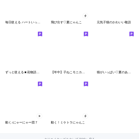
毎日使える ハートいっぱい ねこ 日常
飛び出す♡夏にゃんこ
元気子猫のかわいい敬語
ずっと使える★花物語★大人の挨拶★改訂版
【年中】子ねこモニカのかわいいスタンプ02
猫がいっぱい♡夏のあいさつ
動く♪にゃーにゃー団７
動く！ミケトラにゃんこ