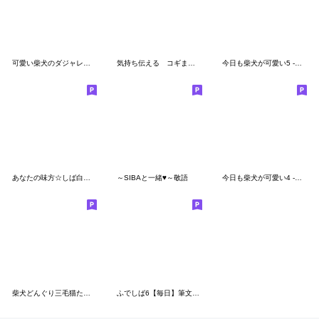
可愛い柴犬のダジャレスタンプ
気持ち伝える コギまるけ2
今日も柴犬が可愛い5 -黒柴-
あなたの味方☆しば白さんスタンプ
～SIBAと一緒♥～敬語
今日も柴犬が可愛い4 -赤柴-
柴犬どんぐり三毛猫たんぽぽ
ふでしば6【毎日】筆文字、柴犬