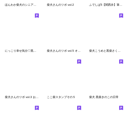
ほんわか柴犬のシニア連絡【挨拶】
柴犬さんのツボ vol.2
ふでしば5【関西弁】筆文字、柴犬
にっこり幸せ気分♡黒柴と前向き言葉
柴犬さんのツボ vol.5 オトナの気づかい編
柴犬こうめと黒柴さくら（デカ顔文字付き）
柴犬さんのツボ vol.3 おじさま&おくさま編
ここ柴スタンプその５
柴犬 黒柴きのこの日常