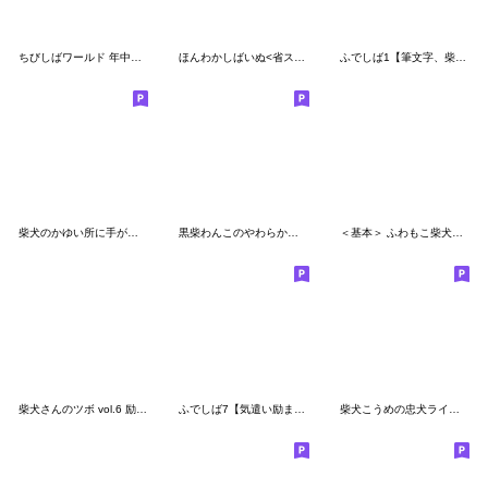
ちびしばワールド 年中使える編
ほんわかしばいぬ<省スペース>
ふでしば1【筆文字、柴犬】
柴犬のかゆい所に手が届くスタンプ その2
黒柴わんこのやわらか敬語
＜基本＞ ふわもこ柴犬スタンプ6
柴犬さんのツボ vol.6 励まし＆思いやり編
ふでしば7【気遣い励まし】筆文字、柴犬
柴犬こうめの忠犬ライフ（デカ顔文字付き）