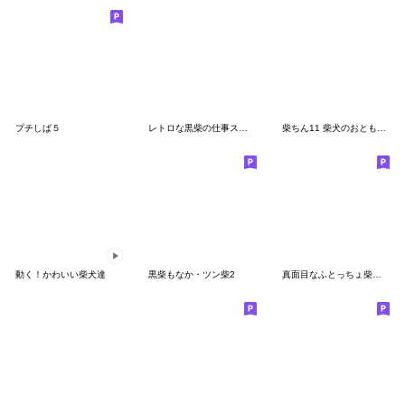
プチしば５
レトロな黒柴の仕事スタンプ
柴ちん11 柴犬のおともだち
動く！かわいい柴犬達
黒柴もなか・ツン柴2
真面目なふとっちょ柴犬 敬語でしゃべる