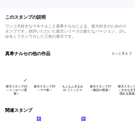
このスタンプの説明
ワンコ大好きなマキナルこと真希ナルセによる、柴犬好きのためのス
タンプです。好評いただいた柴犬シリーズの新たなバージョン。少し
ゆるくてホンワカした三色の柴犬です。
真希ナルセの他の作品
もっと見る
柴犬スタンプ23
柴犬スタンプ25
もふもふ犬まみ
柴犬スタンプ27
柴犬スタンプ
～メッセージ黒
～ママ柴～
れ リミックス
～敬語の黒柴～
～大きな文
柴～
隠れる黒柴
関連スタンプ