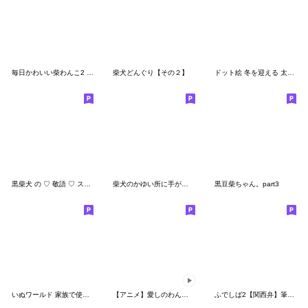
毎日かわいい柴わんこ2 (黒柴)
柴犬どんぐり【その２】
ドット絵 冬を迎える 太っちょ柴犬 40種
黒柴犬 の ♡ 敬語 ♡ スタンプ02 豆柴 凛
柴犬のかゆい所に手が届くスタンプ その3
黒豆柴ちゃん。part3
いぬワールド 家族で使える編
【アニメ】愛しのわんこ～柴犬～
ふでしば2【関西弁】筆文字、柴犬