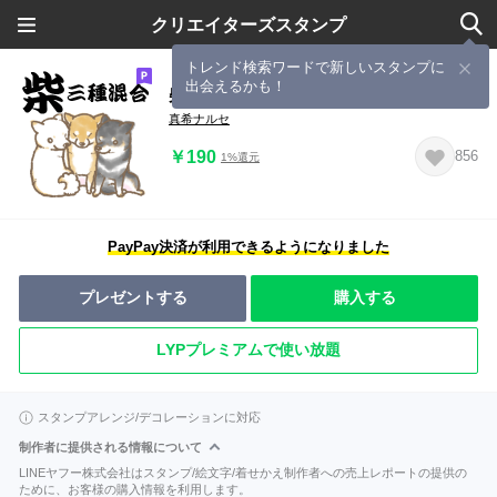
クリエイターズスタンプ
トレンド検索ワードで新しいスタンプに
出会えるかも！
柴犬スタンプ9～柴～三種混合
真希ナルセ
￥190
856
1%還元
PayPay決済が利用できるようになりました
プレゼントする
購入する
LYPプレミアムで使い放題
スタンプアレンジ/デコレーションに対応
制作者に提供される情報について
LINEヤフー株式会社はスタンプ/絵文字/着せかえ制作者への売上レポートの提供の
ために、お客様の購入情報を利用します。