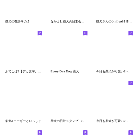
柴犬の敬語その２
なかよし柴犬の日常会話スタンプ
柴犬さんのツボ vol.8 BIGスタンプ編
ふでしば3【デカ文字、敬語】筆文字、柴犬
Every Day Dog 柴犬
今日も柴犬が可愛い2 -赤柴-
柴犬&コーギーといっしょ
柴犬の日常スタンプ Shibainu life stamp
今日も柴犬が可愛い2 -黒柴-