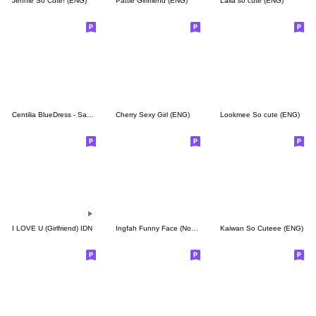
Jennie So Cute! (ENG)
Pattie Girlfriend (ENG)
Laila so cute (ENG)
Centilia BlueDress - Sachet
Cherry Sexy Girl (ENG)
Lookmee So cute (ENG)
I LOVE U (Girlfriend) IDN
Ingfah Funny Face (No Text)
Kaiwan So Cuteee (ENG)