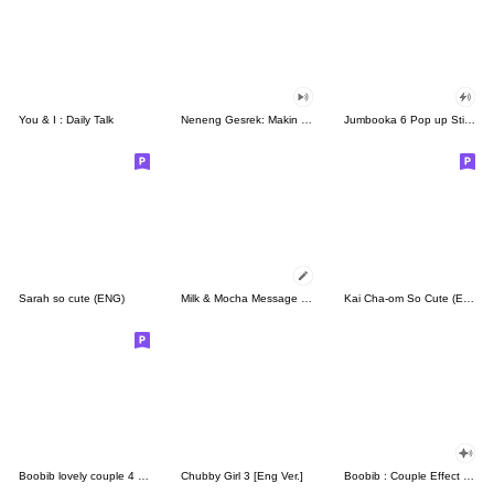
You & I : Daily Talk
Neneng Gesrek: Makin Gesrek
Jumbooka 6 Pop up Sticker
Sarah so cute (ENG)
Milk & Mocha Message Stickers (Indo)
Kai Cha-om So Cute (ENG)
Boobib lovely couple 4 (Indo)
Chubby Girl 3 [Eng Ver.]
Boobib : Couple Effect Stickers