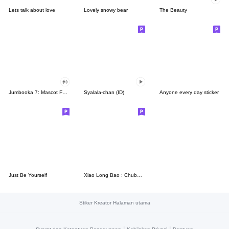
Lets talk about love
Lovely snowy bear
The Beauty
Jumbooka 7: Mascot Festival Stickers
Syalala-chan (ID)
Anyone every day sticker
Just Be Yourself
Xiao Long Bao : Chubby Dumpling 9
Stiker Kreator Halaman utama