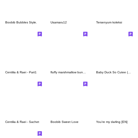
Boobib Bubbles Style.
Usamaru12
Tersenyum koleksi
Centilia & Raei - Part1
fluffy marshmallow bunny ver.2
Baby Duck So Cutee (ENG)
Centilia & Raei - Sachet
Boobib Sweet Love
You're my darling [EN]