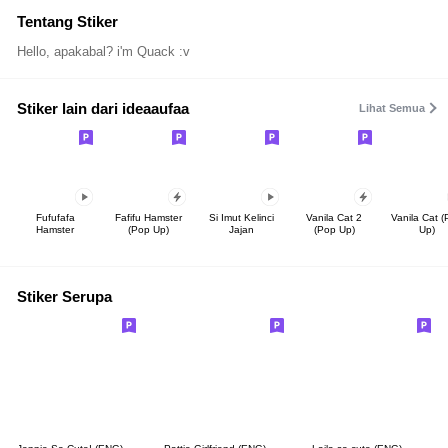
Tentang Stiker
Hello, apakabal? i'm Quack :v
Stiker lain dari ideaaufaa
Lihat Semua
Fufufafa
Fafifu Hamster
Si Imut Kelinci
Vanila Cat 2
Vanila Cat 
Hamster
(Pop Up)
Jajan
(Pop Up)
Up)
Stiker Serupa