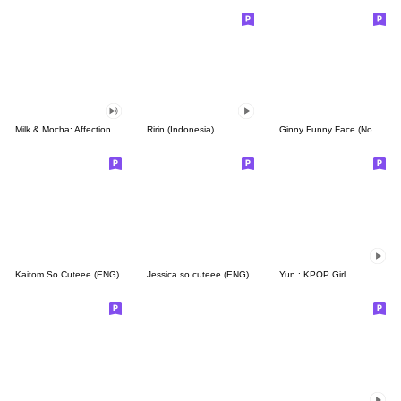
Milk & Mocha: Affection
Ririn (Indonesia)
Ginny Funny Face (No Text)
Kaitom So Cuteee (ENG)
Jessica so cuteee (ENG)
Yun : KPOP Girl