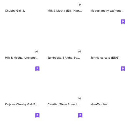
Chubby Girl :3.
Milk & Mocha (ID) : Happiness!
Modest pretty cat(honorifics)
Milk & Mocha: Unstoppable Lovers
Jumbooka 8 Aloha Summer Beat
Jennie so cute (ENG)
Kaijeaw Cheeky Girl (ENG)
Centilia: Show Some Love
shiroTyoubun