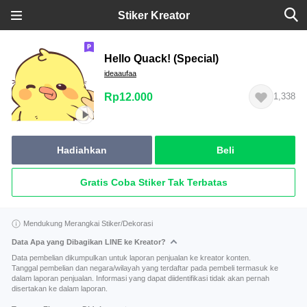
Stiker Kreator
Hello Quack! (Special)
ideaaufaa
Rp12.000
1,338
Hadiahkan
Beli
Gratis Coba Stiker Tak Terbatas
Mendukung Merangkai Stiker/Dekorasi
Data Apa yang Dibagikan LINE ke Kreator?
Data pembelian dikumpulkan untuk laporan penjualan ke kreator konten.
Tanggal pembelian dan negara/wilayah yang terdaftar pada pembeli termasuk ke
dalam laporan penjualan. Informasi yang dapat diidentifikasi tidak akan pernah
disertakan ke dalam laporan.