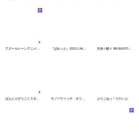
アズールレーンアニメションスタンプVol.3
『ぱれっと』2022 LINEスタンプ
天使☆騒々 RE-BOOT!オリジナルスタンプ
ぱんにゃがうごくスタンプ！ 第１弾
サノバウィッチ オリジナルスタンプ
ぷりこねっ！りだいぶ