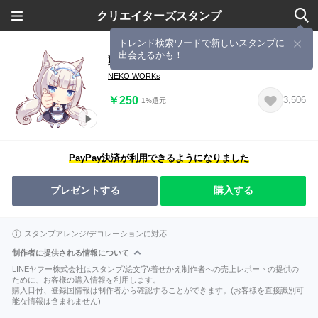
クリエイターズスタンプ
トレンド検索ワードで新しいスタンプに
出会えるかも！
動く！ネコぱらスタンプ
NEKO WORKs
￥250
3,506
1%還元
PayPay決済が利用できるようになりました
プレゼントする
購入する
スタンプアレンジ/デコレーションに対応
制作者に提供される情報について
LINEヤフー株式会社はスタンプ/絵文字/着せかえ制作者への売上レポートの提供の
ために、お客様の購入情報を利用します。
購入日付、登録国情報は制作者から確認することができます。(お客様を直接識別可
能な情報は含まれません)