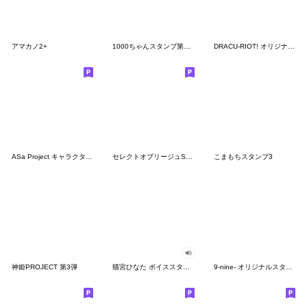
アマカノ2+
1000ちゃんスタンプ第3弾
DRACU-RIOT! オリジナルスタンプ
ASa Project キャラクタースタンプ
セレクトオブリージュSDスタンプ
こまもちスタンプ3
神姫PROJECT 第3弾
猫宮ひなた ボイススタンプ
9-nine- オリジナルスタンプ Vol.1