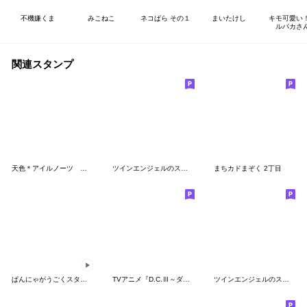
不機嫌くま
みこねこ
ネコぱら その１
まいたけし
キモ可愛い
ルパカさ
関連スタンプ
天色＊アイルノーツ オリジナルスタンプ
ツインエンジェルのスタンプ9(全部クルミ)
まちカドまぞく 2丁目
ぱんにゃがうごくスタンプ！ 第２弾
TVアニメ『D.C.Ⅲ～ダ・カーポⅢ～』
ツインエンジェルのスタンプ16(全部すみれ)