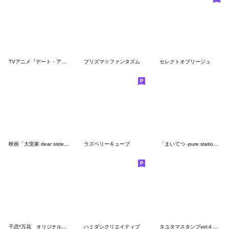
TVアニメ『デート・ア・ライブⅢ』
プリズマ☆ファンタズム
セレクトオブリージュ
映画「大室家 dear sisters」
ラズベリーキューブ
「まいてつ -pure station-」スタンプ
千恋*万花 オリジナルスタンプ
ハミダシクリエイティブ
タユタマスタンプvol.4 ゆみな