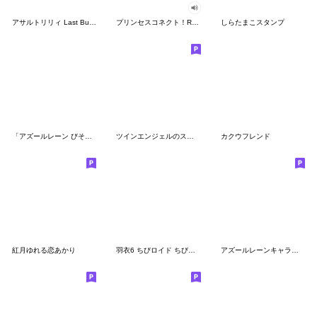
アサルトリリィ Last Bullet 2023 vol.2
プリンセスコネクト！Re:Dive第3弾
しらたまこスタンプ
「アズールレーン びそくぜんしんっ！」
ツインエンジェルのスタンプ13(全部テスラ)
カクウフレンド
紅月ゆれる恋あかり
羽衣6 ちびロイド ちびレイの日常
アズールレーンキャラクタースタンプ3