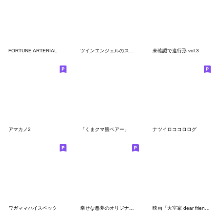
FORTUNE ARTERIAL
ツインエンジェルのスタンプ7(全部遥)
未確認で進行形 vol.3
アマカノ2
「くまクマ熊ベアー」
ナツイロココロログ
ワガママハイスペック
幸せな悪夢のオリジナルキャラスタンプ２
映画「大室家 dear friends」