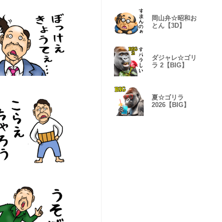
岡山弁☆昭和お
とん【3D】
ダジャレ☆ゴリ
ラ 2【BIG】
夏☆ゴリラ
2026【BIG】