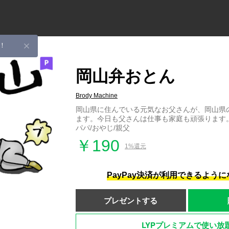
！
岡山弁おとん
Brody Machine
岡山県に住んでいる元気なお父さんが、岡山県
ます。今日も父さんは仕事も家庭も頑張ります。/
パパ/おやじ/親父
￥190
1%還元
PayPay決済が利用できるよう
プレゼントする
LYPプレミアムで使い放