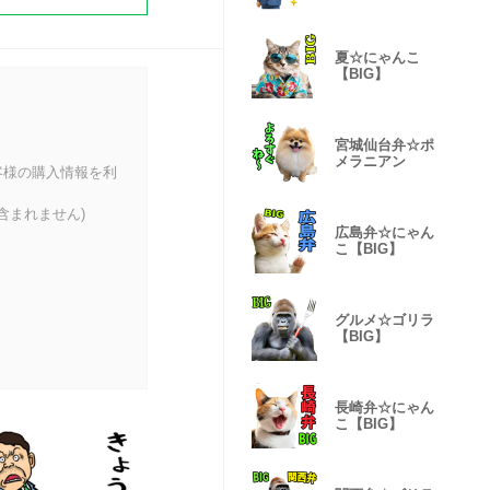
夏☆にゃんこ
【BIG】
宮城仙台弁☆ポ
メラニアン
客様の購入情報を利
含まれません)
広島弁☆にゃん
こ【BIG】
グルメ☆ゴリラ
【BIG】
長崎弁☆にゃん
こ【BIG】