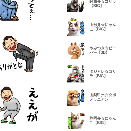
関西弁☆ゴリラ
【BIG】
山形弁☆にゃん
こ【BIG】
やみつき☆ビー
バー【3D】
ダジャレ☆ゴリ
ラ【BIG】
山梨甲州弁☆ポ
メラニアン
静岡弁☆にゃん
こ【BIG】