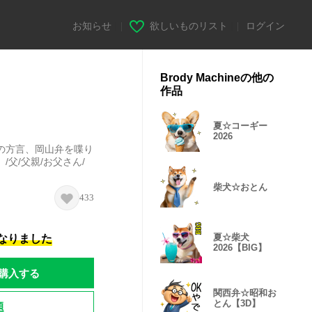
お知らせ
|
欲しいものリスト
|
ログイン
Brody Machineの他の
作品
夏☆コーギー
2026
の方言、岡山弁を喋り
父/父親/お父さん/
柴犬☆おとん
433
夏☆柴犬
になりました
2026【BIG】
購入する
関西弁☆昭和お
とん【3D】
題