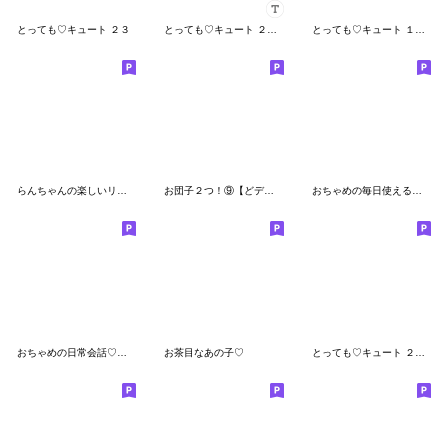
とっても♡キュート ２３
とっても♡キュート ２３ [カスタム]
とっても♡キュート １５ [冬]
らんちゃんの楽しいリアクション②
お団子２つ！⑨【どデカ文字】
おちゃめの毎日使える♡水彩風♡吹出し
おちゃめの日常会話♡グループトーク編
お茶目なあの子♡
とっても♡キュート ２０ [モノトーン]