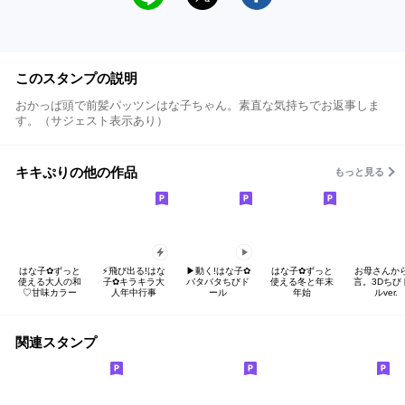
このスタンプの説明
おかっぱ頭で前髪パッツンはな子ちゃん。素直な気持ちでお返事しま
す。（サジェスト表示あり）
キキぷりの他の作品
もっと見る
はな子✿ずっと
⚡️飛び出る!はな
▶︎動く!はな子✿
はな子✿ずっと
お母さんか
使える大人の和
子✿キラキラ大
バタバタちびド
使える冬と年末
言。3Dちび
♡甘味カラー
人年中行事
ール
年始
ルver.
関連スタンプ