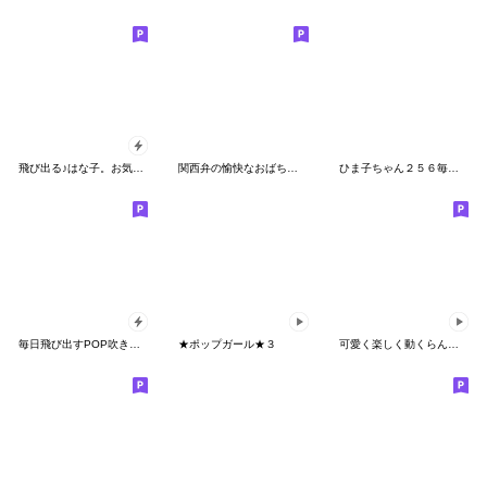
飛び出る♪はな子。お気づかいことば。
関西弁の愉快なおばちゃんとひよこ(再販)
ひま子ちゃん２５６毎日使えるBIGスタンプ
毎日飛び出すPOP吹き出し★ボブヘアガール
★ポップガール★３
可愛く楽しく動くらんちゃん