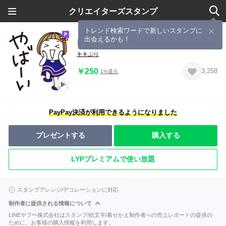
クリエイターズスタンプ
トレンド検索ワードで新しいスタンプに
出会えるかも！
▶︎動く！はな子✿素直にお返事編。
キキぷり
￥250
3,258
1%還元
PayPay決済が利用できるようになりました
プレゼントする
購入する
LYPプレミアムで使い放題
スタンプアレンジ/デコレーションに対応
制作者に提供される情報について
LINEヤフー株式会社はスタンプ/絵文字/着せかえ制作者への売上レポートの提供の
ために、お客様の購入情報を利用します。