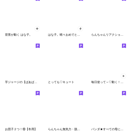
背景が動く はな子。
はな子。晴々おめでとう&ありがとう。
らんちゃんリアクションでかっ③
芋ジャージの【ばあば】♀決めポーズ
とっても♡キュート
毎日使って～♡動く！猫おちゃめと茶々丸を
お団子２つ！⑩【冬用】
らんちゃん無気力・脱力のち復活!!
パンダ★すべての母に捧ぐ 再び