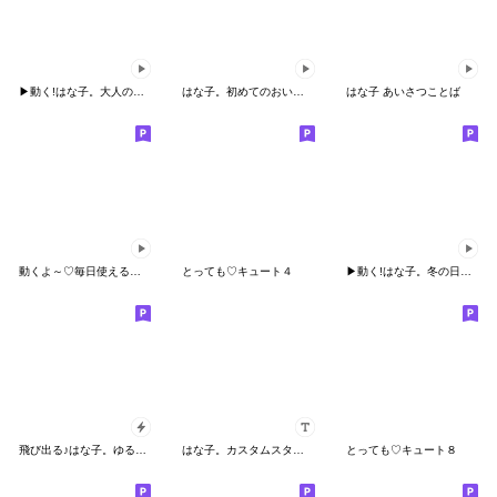
▶動く!はな子。大人の友だちことば
はな子。初めてのおいしい妖精スタンプ♪
はな子 あいさつことば
動くよ～♡毎日使える♡うさぎおちゃめ
とっても♡キュート４
▶動く!はな子。冬の日常スタンプ
飛び出る♪はな子。ゆるかわ。
はな子。カスタムスタンプ
とっても♡キュート８