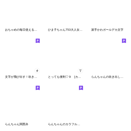
おちゃめの毎日使える♡おもいやり関西弁編
ひま子ちゃん753大人女子の夏だねスタンプ
派手かわガールデカ文字
文字が飛び出す！吹き出しPOPUP☆沖縄弁ver
とっても便利♡９ [カスタム]
らんちゃんの吹き出しメッセージ
らんちゃん関西弁
らんちゃんのカラフルでか文字☆時々にゃ吉