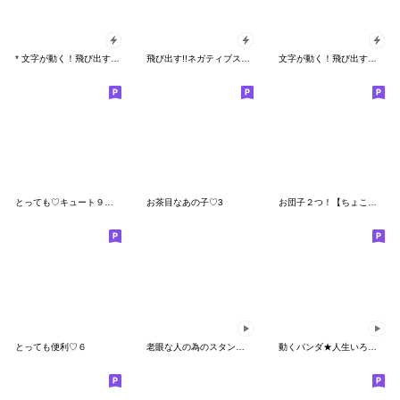
* 文字が動く！飛び出す！吹き出しPOPUP *
飛び出す!!ネガティブスタンプ★ボブヘア
文字が動く！飛び出す！吹き出しPOPUP
とっても♡キュート９ [夏]
お茶目なあの子♡3
お団子２つ！【ちょこっと誤字】
とっても便利♡６
老眼な人の為のスタンプ - 夏 -
動くパンダ★人生いろいろあるさセット