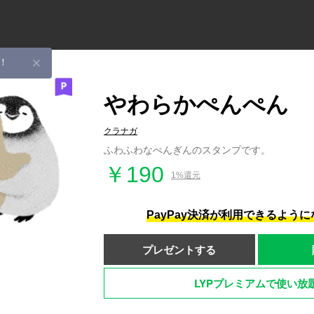
！
やわらかぺんぺん
クラナガ
ふわふわなぺんぎんのスタンプです。
￥190
1%還元
PayPay決済が利用できるよう
プレゼントする
LYPプレミアムで使い放