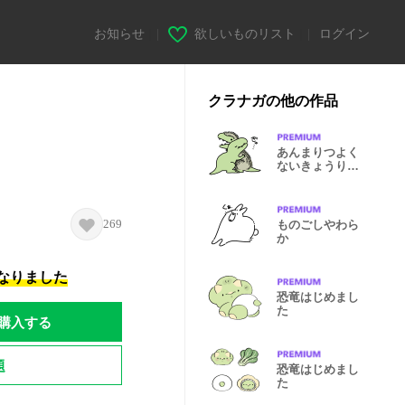
お知らせ
|
欲しいものリスト
|
ログイン
クラナガの他の作品
あんまりつよく
ないきょうりゅ
う
269
ものごしやわら
か
になりました
恐竜はじめまし
た
購入する
題
恐竜はじめまし
た