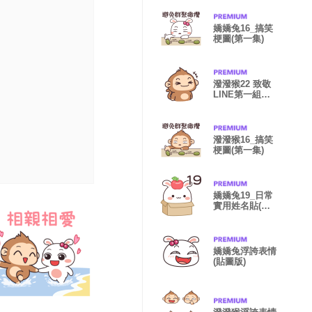
嬌嬌兔16_搞笑
梗圖(第一集)
潑潑猴22 致敬
LINE第一組貼
圖！
潑潑猴16_搞笑
梗圖(第一集)
嬌嬌兔19_日常
實用姓名貼(通
用版)
嬌嬌兔浮誇表情
(貼圖版)