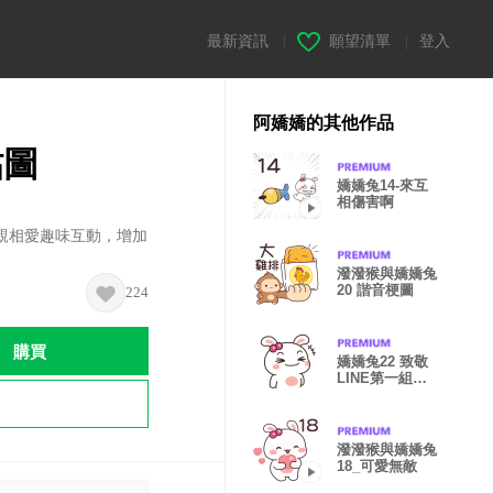
最新資訊
|
願望清單
|
登入
阿嬌嬌的其他作品
貼圖
嬌嬌兔14-來互
相傷害啊
親相愛趣味互動，增加
潑潑猴與嬌嬌兔
20 諧音梗圖
224
購買
嬌嬌兔22 致敬
LINE第一組貼
圖！
潑潑猴與嬌嬌兔
18_可愛無敵