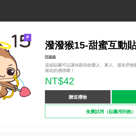
潑潑猴15-甜蜜互動
阿嬌嬌
這組貼圖可以讓你跟你的愛人、家人、朋友們相
彼此的感情喔！
NT$42
贈送禮物
免費試用（貼圖用到飽）