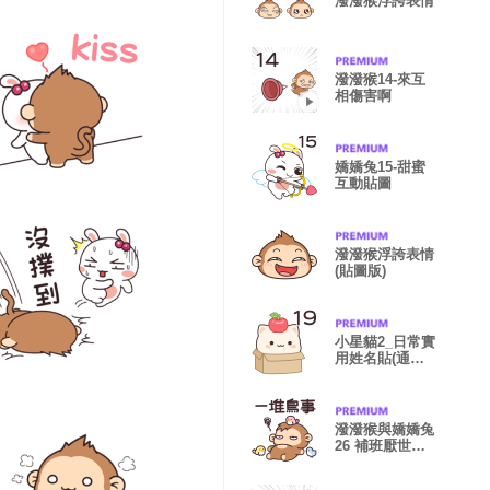
潑潑猴浮誇表情
潑潑猴14-來互
相傷害啊
嬌嬌兔15-甜蜜
互動貼圖
潑潑猴浮誇表情
(貼圖版)
小星貓2_日常實
用姓名貼(通用
版)
潑潑猴與嬌嬌兔
26 補班厭世人
生