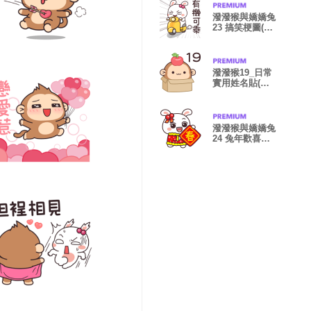
潑潑猴與嬌嬌兔
23 搞笑梗圖(第
二集)
潑潑猴19_日常
實用姓名貼(通
用版)
潑潑猴與嬌嬌兔
24 兔年歡喜鬧
一波